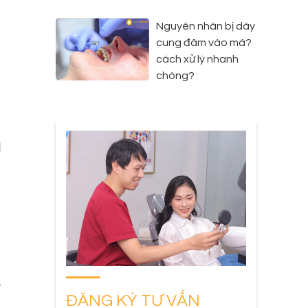
Nguyên nhân bị dây
cung đâm vào má?
cách xử lý nhanh
chóng?
ị
t
g
a
y
ĐĂNG KÝ TƯ VẤN