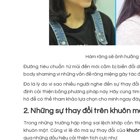
Hàm răng sẽ ảnh hưởng 
Đường tiêu chuẩn từ mũi đến môi cằm bị biến đổi 
body shaming vì những vấn đề răng miệng gây tác
Đó là lý do vì sao nhiều người nghe đến sự thay đổ
định cải thiện bằng phương pháp này. Hãy cùng tìm 
hô để có thể tham khảo lựa chọn cho mình ngay đây
2. Những sự thay đổi trên khuôn mặ
Trong những trường hợp răng sai lệch khớp cắn th
khuôn mặt. Cũng vì lẽ đó mà sự thay đổi của
khuôn
qua những dấu hiệu cải thiện tích cực như: