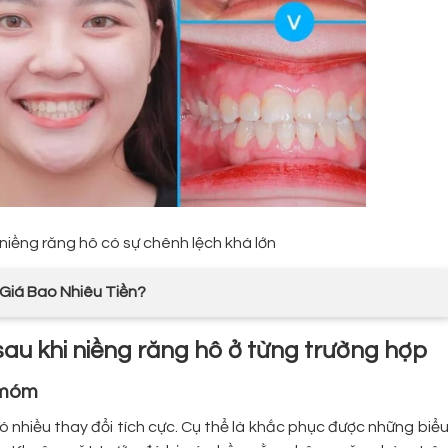
niềng răng hô có sự chênh lệch khá lớn
Giá Bao Nhiêu Tiền?
 sau khi niềng răng hô ở từng trường hợp
g móm
 nhiều thay đổi tích cực. Cụ thể là khắc phục được những biể