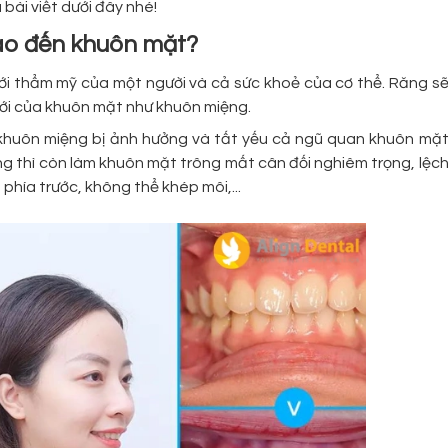
bài viết dưới đây nhé!
ào đến khuôn mặt?
ới thẩm mỹ của một người và cả sức khoẻ của cơ thể. Răng s
ới của khuôn mặt như khuôn miệng.
 khuôn miệng bị ảnh hưởng và tất yếu cả ngũ quan khuôn mặ
ng thì còn làm khuôn mặt trông mất cân đối nghiêm trọng, lệc
 phía trước, không thể khép môi,...