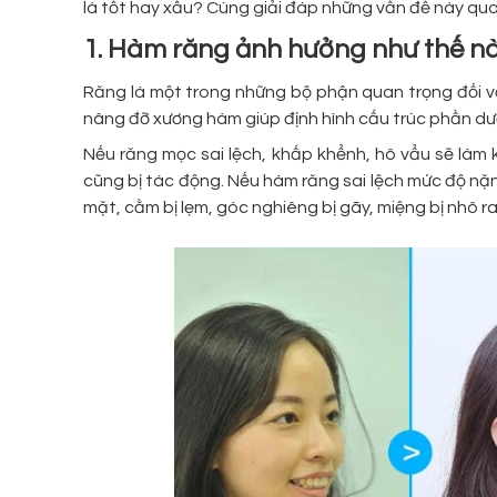
là tốt hay xấu? Cùng giải đáp những vấn đề này qua 
1. Hàm răng ảnh hưởng như thế n
Răng là một trong những bộ phận quan trọng đối v
nâng đỡ xương hàm giúp định hình cấu trúc phần dư
Nếu răng mọc sai lệch, khấp khểnh, hô vẩu sẽ làm
cũng bị tác động. Nếu hàm răng sai lệch mức độ nặ
mặt, cằm bị lẹm, góc nghiêng bị gãy, miệng bị nhô ra