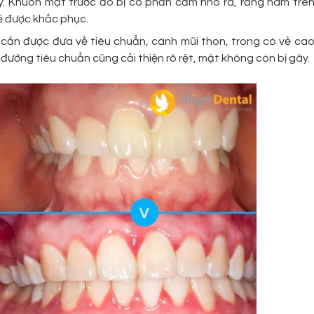
ày. Khuôn mặt trước đó bị có phần cằm nhô ra, răng hàm trê
ẽ được khắc phục.
 cắn được đưa về tiêu chuẩn, cánh mũi thon, trong có vẻ ca
g đường tiêu chuẩn cũng cải thiện rõ rệt, mặt không còn bị gãy.