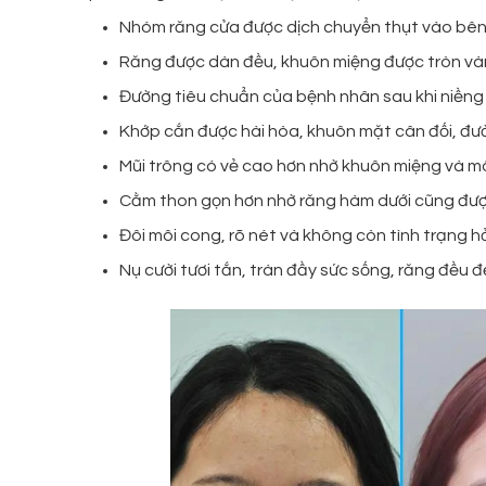
Nhóm răng cửa được dịch chuyển thụt vào bê
Răng được dàn đều, khuôn miệng được tròn vành
Đường tiêu chuẩn của bệnh nhân sau khi niềng 
Khớp cắn được hài hòa, khuôn mặt cân đối, đư
Mũi trông có vẻ cao hơn nhờ khuôn miệng và môi
Cằm thon gọn hơn nhờ răng hàm dưới cũng được
Đôi môi cong, rõ nét và không còn tình trạng h
Nụ cười tươi tắn, tràn đầy sức sống, răng đều 