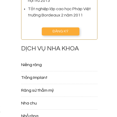
nội trú 2013
Tốt nghiệp lớp cao học Pháp Việt
trường Bordeaux 2 năm 2011
ĐĂNG KÝ
DỊCH VỤ NHA KHOA
Niềng răng
Trồng Implant
Răng sứ thẩm mỹ
Nha chu
i
y
Nhổ răng