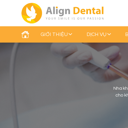
GIỚI THIỆU
DỊCH VỤ
Nha kh
cho kh