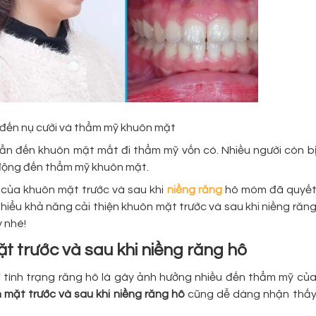
đến nụ cười và thẩm mỹ khuôn mặt
dẫn đến khuôn mặt mất đi thẩm mỹ vốn có. Nhiều người còn b
 động đến thẩm mỹ khuôn mặt.
i của khuôn mặt trước và sau khi
niềng răng
hô móm đã quyế
hiểu khả năng cải thiện khuôn mặt trước và sau khi niềng răn
 nhé!
t trước và sau khi niềng răng hô
ì tình trạng răng hô là gây ảnh hưởng nhiều đến thẩm mỹ củ
 mặt trước và sau khi niềng răng hô
cũng dễ dàng nhận thấ