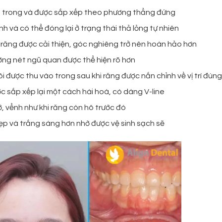
n trong và được sắp xếp theo phương thẳng đứng
 và có thể đóng lại ở trạng thái thả lỏng tự nhiên
răng được cải thiện, góc nghiêng trở nên hoàn hảo hơn
ờng nét ngũ quan được thể hiện rõ hơn
 được thu vào trong sau khi răng được nắn chỉnh về vị trí đúng
 sắp xếp lại một cách hài hoà, có dáng V-line
ở, vểnh như khi răng còn hô trước đó
đẹp và trắng sáng hơn nhờ được vệ sinh sạch sẽ