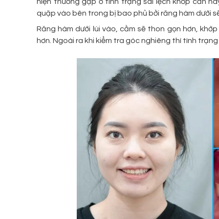
hiện thường gặp ở tình trạng sai lệch khớp cắn n
quặp vào bên trong bị bao phủ bởi răng hàm dưới s
Răng hàm dưới lùi vào, cằm sẽ thon gọn hơn, khớp
hơn. Ngoài ra khi kiểm tra góc nghiêng thì tình trạn