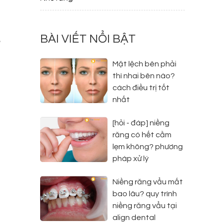
BÀI VIẾT NỔI BẬT
ẽ
Mặt lệch bên phải
t
thì nhai bên nào?
h
cách điều trị tốt
nhất
[hỏi - đáp] niềng
răng có hết cằm
lẹm không? phương
pháp xử lý
Niềng răng vẩu mất
bao lâu? quy trình
niềng răng vẩu tại
align dental