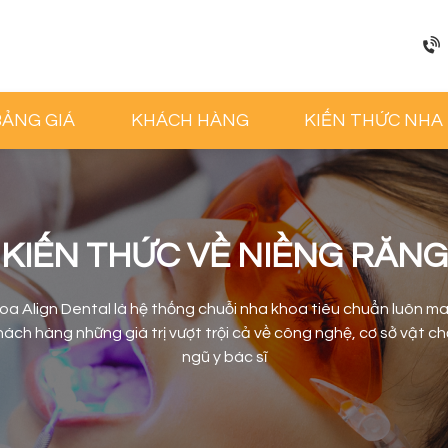
BẢNG GIÁ
KHÁCH HÀNG
KIẾN THỨC NHA
KIẾN THỨC VỀ NIỀNG RĂNG
oa Align Dental là hệ thống chuỗi nha khoa tiêu chuẩn luôn m
ách hàng những giá trị vượt trội cả về công nghệ, cơ sở vật ch
ngũ y bác sĩ