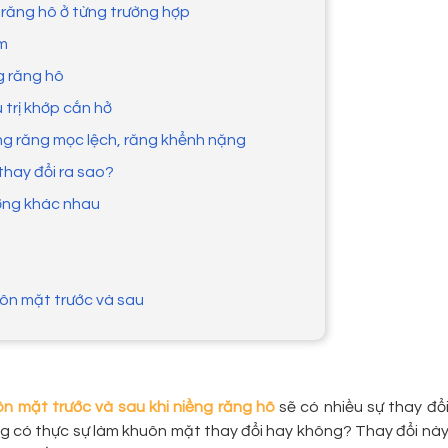
g răng hô ở từng trường hợp
óm
g răng hô
 trị khớp cắn hở
ềng răng mọc lệch, răng khểnh nặng
thay đổi ra sao?
ượng khác nhau
uôn mặt trước và sau
n mặt trước và sau khi niềng răng hô
sẽ có nhiều sự thay đổ
ăng có thực sự làm khuôn mặt thay đổi hay không? Thay đổi nà