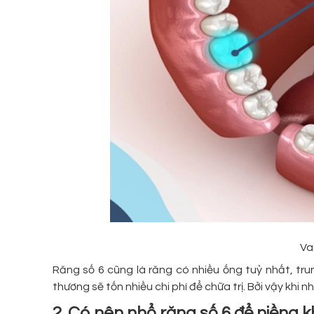
Va
Răng số 6 cũng là răng có nhiều ống tuỷ nhất, tru
thương sẽ tốn nhiều chi phí để chữa trị. Bởi vậy khi
2. Có nên nhổ răng số 6 để niềng 