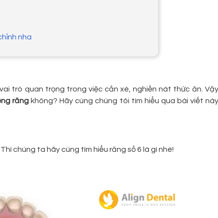
chỉnh nha
vai trò quan trọng trong việc cắn xé, nghiền nát thức ăn. Vậ
ềng răng
không? Hãy cùng chúng tôi tìm hiểu qua bài viết nà
hì chúng ta hãy cùng tìm hiểu răng số 6 là gì nhé!