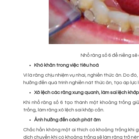
Nhổ răng số 6 để niềng s
Khó khăn trong việc tiêu hoá
Vì là răng chịu nhiệm vụ nhai, nghiền thức ăn. Do đó
hưởng đến quá trình nghiền nát thức ăn, tạo áp lực l
Xô lệch các răng xung quanh, làm sai lệch khớ
Khi nhổ răng số 6 tạo thành một khoảng trống giữ
trống, làm răng xô lệch sai khớp cắn.
Ảnh hưởng đến cách phát âm
Chắc hẳn không một ai thích có khoảng trống khi gia
dịch chuyển khi có khoảng trống sẽ làm răng trở nên