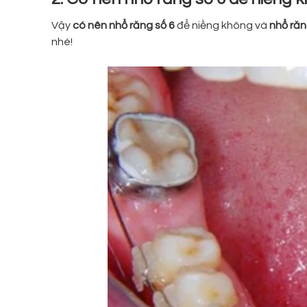
Vậy
có nên nhổ răng số 6
để niềng không và
nhổ răn
nhé!