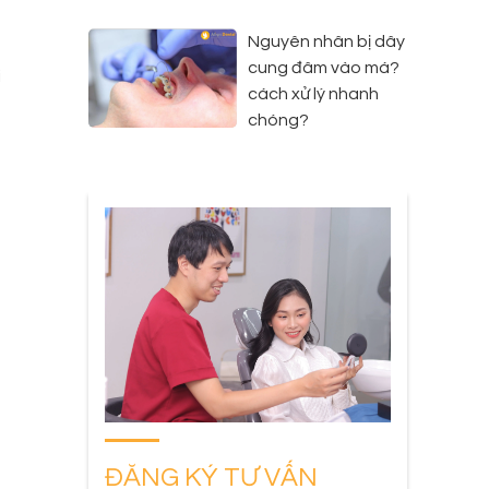
Nguyên nhân bị dây
6
cung đâm vào má?
i
cách xử lý nhanh
h
chóng?
g
g
ĐĂNG KÝ TƯ VẤN