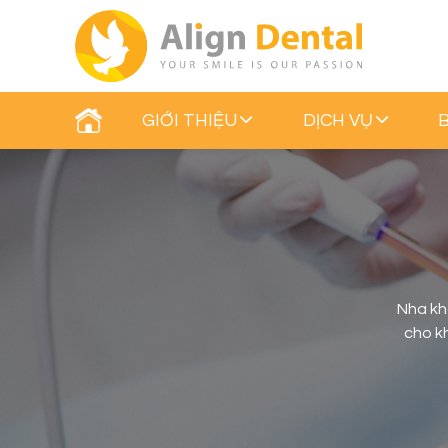
GIỚI THIỆU
DỊCH VỤ
Nha kh
cho kh