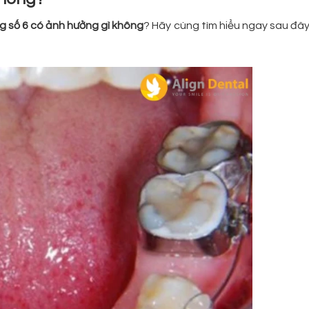
g số 6 có ảnh hưởng gì không
? Hãy cùng tìm hiểu ngay sau đâ