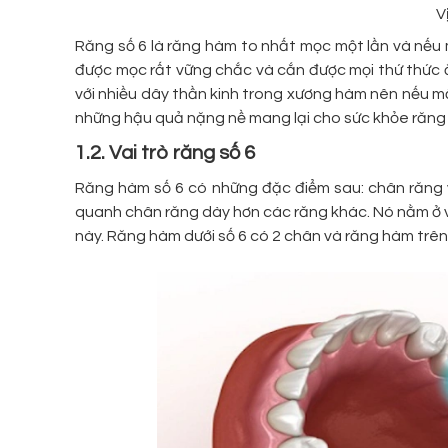
V
Răng số 6 là răng hàm to nhất mọc một lần và nếu 
được mọc rất vững chắc và cắn được mọi thứ thức ă
với nhiều dây thần kinh trong xương hàm nên nếu mấ
những hậu quả nặng nề mang lại cho sức khỏe răng m
1.2. Vai trò răng số 6
Răng hàm số 6 có những đặc điểm sau: chân răng
quanh chân răng dày hơn các răng khác. Nó nằm ở vị
này. Răng hàm dưới số 6 có 2 chân và răng hàm trên 