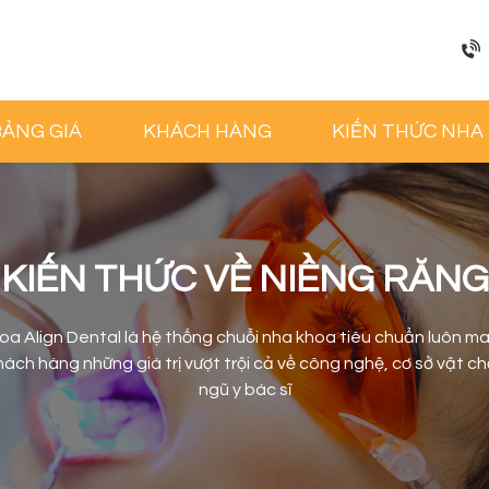
BẢNG GIÁ
KHÁCH HÀNG
KIẾN THỨC NHA
KIẾN THỨC VỀ NIỀNG RĂNG
oa Align Dental là hệ thống chuỗi nha khoa tiêu chuẩn luôn m
ách hàng những giá trị vượt trội cả về công nghệ, cơ sở vật ch
ngũ y bác sĩ