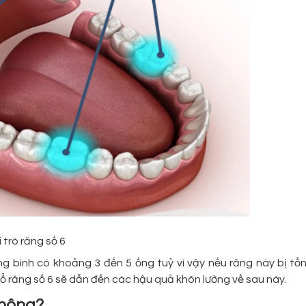
i trò răng số 6
ng bình có khoảng 3 đến 5 ống tuỷ vì vậy nếu răng này bị tổ
 nhổ răng số 6 sẽ dẫn đến các hậu quả khôn lường về sau này.
không?