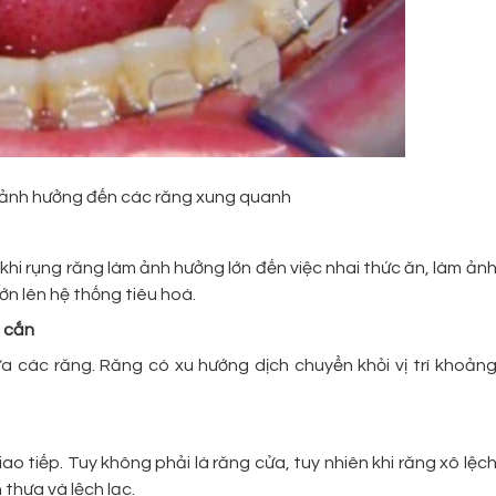
ẽ ảnh hưởng đến các răng xung quanh
, khi rụng răng làm ảnh hưởng lớn đến việc nhai thức ăn, làm ản
ớn lên hệ thống tiêu hoá.
p cắn
a các răng. Răng có xu hướng dịch chuyển khỏi vị trí khoản
o tiếp. Tuy không phải là răng cửa, tuy nhiên khi răng xô lệc
 thưa và lệch lạc.