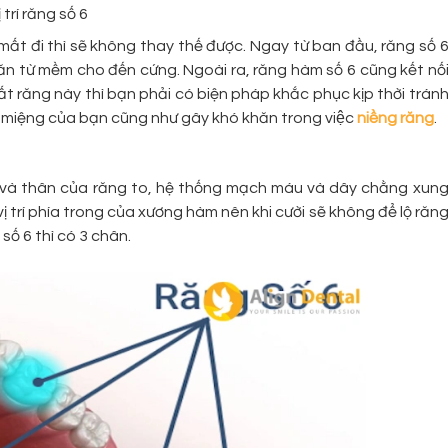
ị trí răng số 6
mất đi thì sẽ không thay thế được. Ngay từ ban đầu, răng số 
n từ mềm cho đến cứng. Ngoài ra, răng hàm số 6 cũng kết nố
t răng này thì bạn phải có biện pháp khắc phục kịp thời trán
iệng của bạn cũng như gây khó khăn trong việc
niềng răng
.
 và thân của răng to, hệ thống mạch máu và dây chằng xun
 trí phía trong của xương hàm nên khi cười sẽ không để lộ răn
số 6 thì có 3 chân.