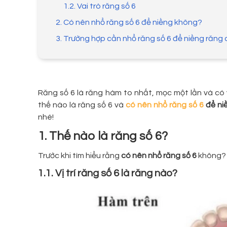
1.2. Vai trò răng số 6
2. Có nên nhổ răng số 6 để niềng không?
3. Trường hợp cần nhổ răng số 6 để niềng răng 
Răng số 6 là răng hàm to nhất, mọc một lần và có 
thế nào là răng số 6 và
có nên
nhổ răng số 6
để ni
nhé!
1. Thế nào là răng số 6?
Trước khi tìm hiểu rằng
có nên nhổ răng số 6
không? T
1.1. Vị trí răng số 6 là răng nào?