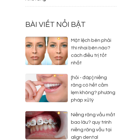
BÀI VIẾT NỔI BẬT
Mặt lệch bên phải
thì nhai bên nào?
cách điều trị tốt
nhất
[hỏi - đáp] niềng
răng có hết cằm
lẹm không? phương
pháp xử lý
Niềng răng vẩu mất
bao lâu? quy trình
niềng răng vẩu tại
align dental