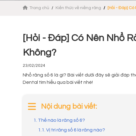
Trang chủ
Kiến thức về niềng răng
[Hỏi - Đáp] C
[Hỏi - Đáp] Có Nên Nhổ 
Không?
23/02/2024
Nhổ răng số 6 là gì? Bài viết dưới đây sẽ giải đ
Dental tìm hiểu qua bài viết nhé!
Nội dung bài viết:
1. Thế nào là răng số 6?
1.1. Vị trí răng số 6 là răng nào?