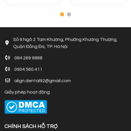
ghép Implant để trồng
năng ăn nhai, thẩm mỹ
răng vĩnh viễn? Câu trả
và sức khỏe nha khoa là
lời sẽ có trong bài viết
gì? Cùng Align Dental tìm
dưới đây của Nha khoa
hiểu ngay nhé!
Align Dental.
Số 9 Ngõ 2 Tam Khương, Phường Khương Thượng,
Quận Đống Đa, TP. Hà Nội
084 269 9888
0904.560.411
align.dental92@gmail.com
Giấy phép hoạt động
CHÍNH SÁCH HỖ TRỢ