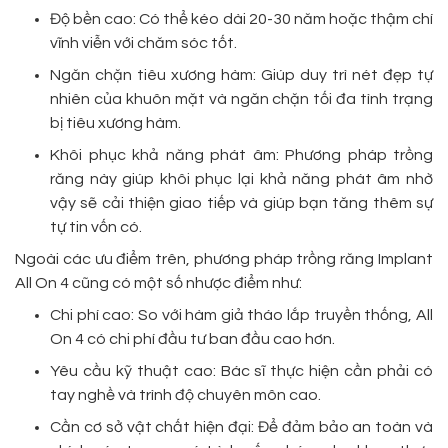
Độ bền cao: Có thể kéo dài 20-30 năm hoặc thậm chí
vĩnh viễn với chăm sóc tốt.
Ngăn chặn tiêu xương hàm: Giúp duy trì nét đẹp tự
nhiên của khuôn mặt và ngăn chặn tối đa tình trạng
bị tiêu xương hàm.
Khôi phục khả năng phát âm: Phương pháp trồng
răng này giúp khôi phục lại khả năng phát âm nhờ
vậy sẽ cải thiện giao tiếp và giúp bạn tăng thêm sự
tự tin vốn có.
Ngoài các ưu điểm trên, phương pháp trồng răng Implant
All On 4 cũng có một số nhược điểm như:
Chi phí cao: So với hàm giả tháo lắp truyền thống, All
On 4 có chi phí đầu tư ban đầu cao hơn.
Yêu cầu kỹ thuật cao: Bác sĩ thực hiện cần phải có
tay nghề và trình độ chuyên môn cao.
Cần cơ sở vật chất hiện đại: Để đảm bảo an toàn và