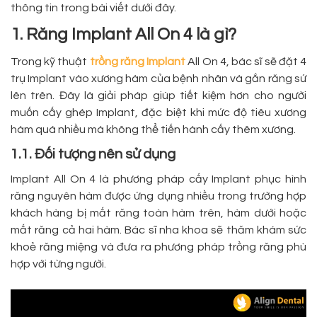
thông tin trong bài viết dưới đây.
1. Răng Implant All On 4 là gì?
Trong kỹ thuật
trồng răng Implant
All On 4, bác sĩ sẽ đặt 4
trụ Implant vào xương hàm của bệnh nhân và gắn răng sứ
lên trên. Đây là giải pháp giúp tiết kiệm hơn cho người
muốn cấy ghép Implant, đặc biệt khi mức độ tiêu xương
hàm quá nhiều mà không thể tiến hành cấy thêm xương.
1.1. Đối tượng nên sử dụng
Implant All On 4 là phương pháp cấy Implant phục hình
răng nguyên hàm được ứng dụng nhiều trong trường hợp
khách hàng bị mất răng toàn hàm trên, hàm dưới hoặc
mất răng cả hai hàm. Bác sĩ nha khoa sẽ thăm khám sức
khoẻ răng miệng và đưa ra phương pháp trồng răng phù
hợp với từng người.