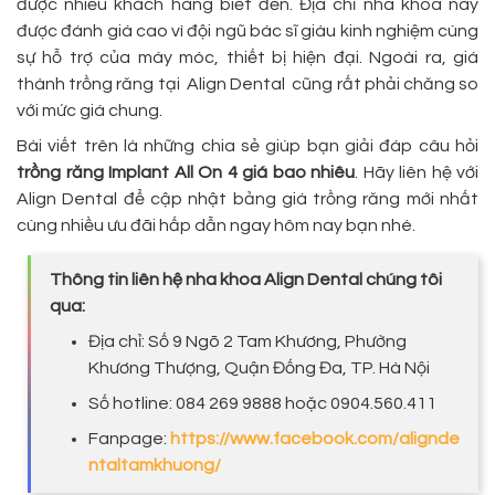
được nhiều khách hàng biết đến. Địa chỉ nha khoa này
được đánh giá cao vì đội ngũ bác sĩ giàu kinh nghiệm cùng
sự hỗ trợ của máy móc, thiết bị hiện đại. Ngoài ra, giá
thành trồng răng tại Align Dental cũng rất phải chăng so
với mức giá chung.
Bài viết trên là những chia sẻ giúp bạn giải đáp câu hỏi
trồng răng Implant All On 4 giá bao nhiêu
. Hãy liên hệ với
Align Dental để cập nhật bảng giá trồng răng mới nhất
cùng nhiều ưu đãi hấp dẫn ngay hôm nay bạn nhé.
Thông tin liên hệ nha khoa Align Dental chúng tôi
qua:
Địa chỉ: Số 9 Ngõ 2 Tam Khương, Phường
Khương Thượng, Quận Đống Đa, TP. Hà Nội
Số hotline: 084 269 9888 hoặc 0904.560.411
Fanpage:
https://www.facebook.com/alignde
ntaltamkhuong/