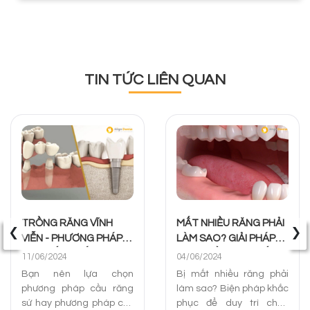
TIN TỨC LIÊN QUAN
‹
›
TRỒNG RĂNG VĨNH
MẤT NHIỀU RĂNG PHẢI
VIỄN - PHƯƠNG PHÁP
LÀM SAO? GIẢI PHÁP
NÀO TỐT NHẤT CHO
PHỤC HỒI RĂNG TỐT
11/06/2024
04/06/2024
BẠN
NHẤT
Bạn nên lựa chọn
Bị mất nhiều răng phải
phương pháp cầu răng
làm sao? Biện pháp khắc
sứ hay phương pháp cấy
phục để duy trì chức