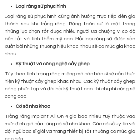
Loại răng sứ phục hình
Loại răng sứ phục hình cũng ảnh hưởng trực tiếp đến giá
thành sau khi trồng răng. Răng toàn sứ là một trong
những lựa chọn tốt được nhiều người ưa chuộng vì có độ
bền tốt và tính thẩm mỹ cao. Mỗi loại răng sứ được sản
xuất bởi những thương hiệu khác nhau sẽ có mức giá khác
nhau.
Kỹ thuật và công nghệ cấy ghép
Tùy theo tình trạng răng miệng mà các bác sĩ sẽ cần thực
hiện kỹ thuật cấy ghép khác nhau. Các kỹ thuật cấy ghép
càng phức tạp và đòi hỏi kỹ thuật cao thì chi phí cũng sẽ
càng cao.
Cơ sở nha khoa
Trồng răng Implant All On 4 giá bao nhiêu tuỳ thuộc vào
mức định giá của từng cơ sở nha khoa. Các cơ sở uy tín với
đội ngũ bác sĩ giỏi và trang thiết bị tốt thường có mức giá
cao hơn.