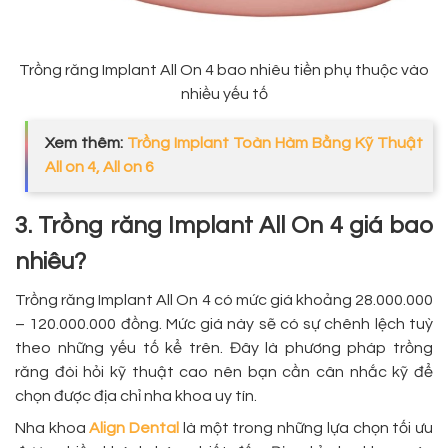
Trồng răng Implant All On 4 bao nhiêu tiền phụ thuộc vào
nhiều yếu tố
Xem thêm:
Trồng Implant Toàn Hàm Bằng Kỹ Thuật
All on 4, All on 6
3. Trồng răng Implant All On 4 giá bao
nhiêu?
Trồng răng Implant All On 4 có mức giá khoảng 28.000.000
– 120.000.000 đồng. Mức giá này sẽ có sự chênh lệch tuỳ
theo những yếu tố kể trên. Đây là phương pháp trồng
răng đòi hỏi kỹ thuật cao nên bạn cần cân nhắc kỹ để
chọn được địa chỉ nha khoa uy tín.
Nha khoa
Align Dental
là một trong những lựa chọn tối ưu