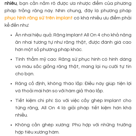
nhiêu
, bạn cần nắm rõ được ưa nhược điểm của phương
pháp trồng răng này. Nhìn chung, đây là phương pháp
phục hình răng sứ trên implant
có khá nhiều ưu điểm phải
kể đến như:
Ăn nhai hiệu quả: Răng Implant All On 4 cho khả năng
ăn nhai tương tự như răng thật, được đánh giá cao
hơn một số phương pháp khác.
Tính thẩm mỹ cao: Răng sứ phục hình có hình dáng
và màu sắc giống răng thật, mang lại nụ cười tự tin
cho bạn.
Răng cố định, không tháo lắp: Điều này giúp tiện lợi
và thoải mái hơn so với hàm giả tháo lắp.
Tiết kiệm chi phí: So với việc cấy ghép Implant cho
từng răng, All On 4 là giải pháp tiết kiệm hơn khá
nhiều.
Không cần ghép xương: Phù hợp với những trường
hợp tiêu xương hàm.