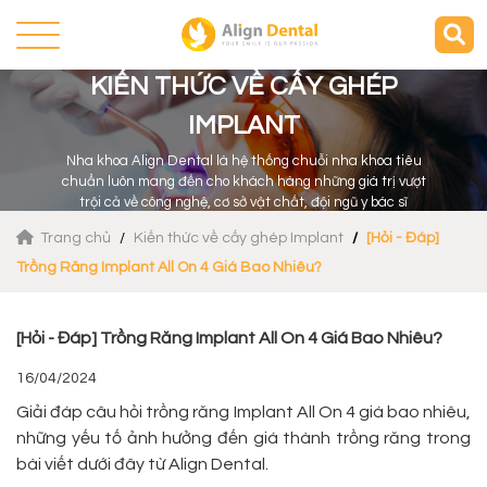
KIẾN THỨC VỀ CẤY GHÉP
IMPLANT
Nha khoa Align Dental là hệ thống chuỗi nha khoa tiêu
chuẩn luôn mang đến cho khách hàng những giá trị vượt
trội cả về công nghệ, cơ sở vật chất, đội ngũ y bác sĩ
Trang chủ
Kiến thức về cấy ghép Implant
[Hỏi - Đáp]
Trồng Răng Implant All On 4 Giá Bao Nhiêu?
[Hỏi - Đáp] Trồng Răng Implant All On 4 Giá Bao Nhiêu?
16/04/2024
Giải đáp câu hỏi trồng răng Implant All On 4 giá bao nhiêu,
những yếu tố ảnh hưởng đến giá thành trồng răng trong
bài viết dưới đây từ Align Dental.