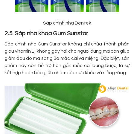
Sáp chỉnh nha Dentek
2.5. Sáp nha khoa Gum Sunstar
Sáp chỉnh nha Gum Sunstar không chỉ chứa thành phần
giàu vitamin E, không gây hại cho người dùng mà còn giúp
giảm đau do ma sát giữa mắc cài và miệng. Đặc biệt, sản
phẩm này còn hỗ trợ hàn gắn mắc cài bung buộc, là sự
kết hợp hoàn hảo giữa chăm sóc sức khỏe và niềng răng.