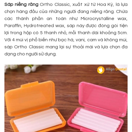
Sáp niềng răng
Ortho Classic, xuất xứ từ Hoa Kỳ, là lựa
chọn hàng đầu của những người đang niềng răng. Chứa
các thành phần an toàn như Microcrystalline wax,
Paraffin, Hydrotreated wax, sáp này được đóng gói tiện
lợi trong hộp có 5 thanh nhỏ, mỗi thanh dài khoảng 5cm.
Với 4 mùi vị phổ biến như bạc hà, vani, cam và không mùi,
sáp Ortho Classic mang lại sự thoải mái và lựa chọn đa
dạng cho người sử dụng.