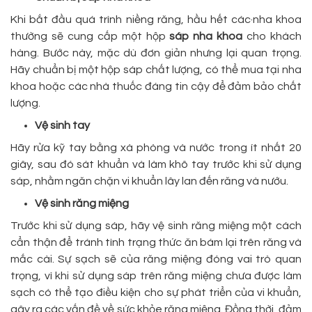
Khi bắt đầu quá trình niềng răng, hầu hết các·nha khoa
thường sẽ cung cấp một hộp
sáp nha khoa
cho khách
hàng. Bước này, mặc dù đơn giản nhưng lại quan trọng.
Hãy chuẩn bị một hộp sáp chất lượng, có thể mua tại nha
khoa hoặc các nhà thuốc đáng tin cậy để đảm bảo chất
lượng.
Vệ sinh tay
Hãy rửa kỹ tay bằng xà phòng và nước trong ít nhất 20
giây, sau đó sát khuẩn và làm khô tay trước khi sử dụng
sáp, nhằm ngăn chặn vi khuẩn lây lan đến răng và nướu.
Vệ sinh răng miệng
Trước khi sử dụng sáp, hãy vệ sinh răng miệng một cách
cẩn thận để tránh tình trạng thức ăn bám lại trên răng và
mắc cài. Sự sạch sẽ của răng miệng đóng vai trò quan
trọng, vì khi sử dụng sáp trên răng miệng chưa được làm
sạch có thể tạo điều kiện cho sự phát triển của vi khuẩn,
gây ra các vấn đề về sức khỏe răng miệng. Đồng thời, đảm