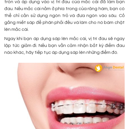
tròn và áp dụng vào vị trí đau của mắc cài đã làm bạn
đau. Nếu mắc cài nằm ở phía trong của răng hàm, bạn có
thể chỉ cần sử dụng ngón trỏ và đưa ngón vào sâu. Cố
gắng miết sáp để phân phối đều và làm cho nó bám chặt
lên mắc cài.
Ngay khi bạn áp dụng sáp lên mắc cài, vị trí đau sẽ ngay
lập tức giảm đi. Nếu bạn vẫn cảm nhận bất kỳ điểm đau
nào khác, hãy tiếp tục áp dụng sáp lên những điểm đó.