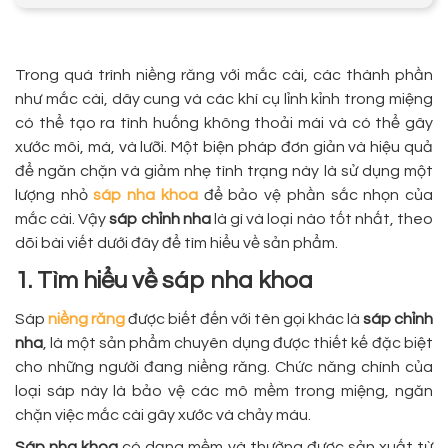
Trong quá trình niềng răng với mắc cài, các thành phần
như mắc cài, dây cung và các khí cụ lỉnh kỉnh trong miệng
có thể tạo ra tình huống không thoải mái và có thể gây
xước môi, má, và lưỡi. Một biện pháp đơn giản và hiệu quả
để ngăn chặn và giảm nhẹ tình trạng này là sử dụng một
lượng nhỏ
sáp nha khoa
để bảo vệ phần sắc nhọn của
mắc cài. Vậy
sáp chỉnh nha
là gì và loại nào tốt nhất, theo
dõi bài viết dưới đây để tìm hiểu về sản phẩm.
1. Tìm hiểu về sáp nha khoa
Sáp
niềng răng
được biết đến với tên gọi khác là
sáp chỉnh
nha
, là một sản phẩm chuyên dụng được thiết kế đặc biệt
cho những người đang niềng răng. Chức năng chính của
loại sáp này là bảo vệ các mô mềm trong miệng, ngăn
chặn việc mắc cài gây xước và chảy máu.
Sáp nha khoa
có dạng mềm và thường được sản xuất từ