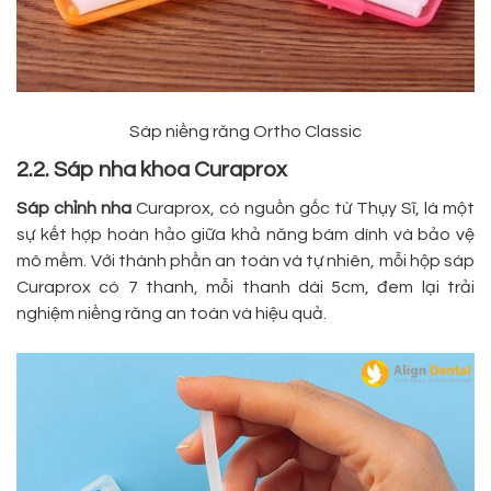
Sáp niềng răng Ortho Classic
2.2. Sáp nha khoa Curaprox
Sáp chỉnh nha
Curaprox, có nguồn gốc từ Thụy Sĩ, là một
sự kết hợp hoàn hảo giữa khả năng bám dính và bảo vệ
mô mềm. Với thành phần an toàn và tự nhiên, mỗi hộp sáp
Curaprox có 7 thanh, mỗi thanh dài 5cm, đem lại trải
nghiệm niềng răng an toàn và hiệu quả.