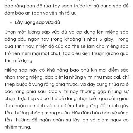
bảo rằng bạn đã rửa tay sạch trước khi sử dụng sáp để
đảm bảo an toàn và vệ sinh tối ưu.
Lấy lượng sáp vừa đủ
Chọn một lượng sáp vừa đủ và áp dụng lên miếng sáp
bằng đầu ngón tay trong khoảng ít nhất 5 giây. Trong
quá trình này, nhiệt độ của cơ thể sẽ làm cho miếng sáp
trở nên mềm mại một chút, tạo điều kiện thuận lợi cho quá
trình sử dụng.
Miếng sáp này có khả năng bao phủ kín mọi điểm sắc
nhọn trong miệng, đặc biệt là những vị trí như mắc cài, chỉ
thép buộc ở vùng răng phía trước, và dây cung thừa ra ở
các răng phía sau. Các vị trí này thường gặp những sự
chạm trực tiếp và có thể dễ dàng nhận biết qua cảm giác
đau hoặc so sánh với các điểm tương ứng để tránh gây
tổn thương không mong muốn. Hãy đảm bảo bảo vệ vùng
tổn thương để ngăn chặn sự lây lan và giảm nguy cơ
nhiễm trùng.