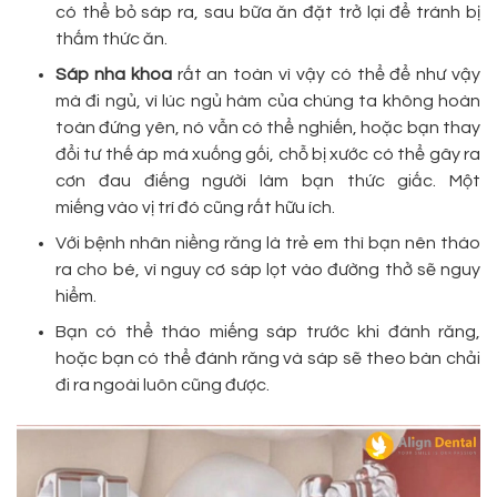
có thể bỏ sáp ra, sau bữa ăn đặt trở lại để tránh bị
thấm thức ăn.
Sáp nha khoa
rất an toàn vì vậy có thể để như vậy
mà đi ngủ, vì lúc ngủ hàm của chúng ta không hoàn
toàn đứng yên, nó vẫn có thể nghiến, hoặc bạn thay
đổi tư thế áp má xuống gối, chỗ bị xước có thể gây ra
cơn đau điếng người làm bạn thức giấc. Một
miếng vào vị trí đó cũng rất hữu ích.
Với bệnh nhân niềng răng là trẻ em thì bạn nên tháo
ra cho bé, vì nguy cơ sáp lọt vào đường thở sẽ nguy
hiểm.
Bạn có thể tháo miếng sáp trước khi đánh răng,
hoặc bạn có thể đánh răng và sáp sẽ theo bàn chải
đi ra ngoài luôn cũng được.