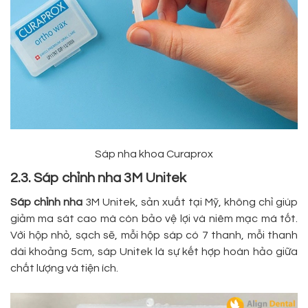
Sáp nha khoa Curaprox
2.3. Sáp chỉnh nha 3M Unitek
Sáp chỉnh nha
3M Unitek, sản xuất tại Mỹ, không chỉ giúp
giảm ma sát cao mà còn bảo vệ lợi và niêm mạc má tốt.
Với hộp nhỏ, sạch sẽ, mỗi hộp sáp có 7 thanh, mỗi thanh
dài khoảng 5cm, sáp Unitek là sự kết hợp hoàn hảo giữa
chất lượng và tiện ích.