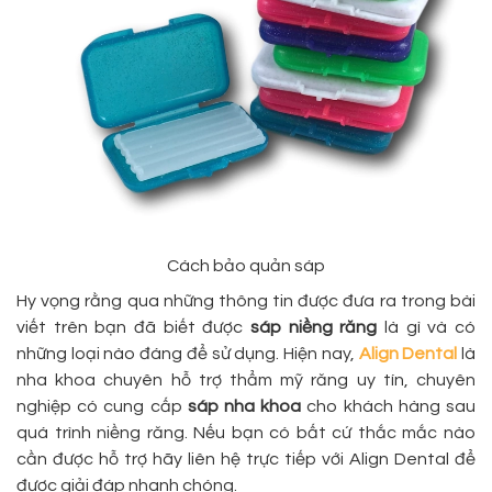
Cách bảo quản sáp
Hy vọng rằng qua những thông tin được đưa ra trong bài
viết trên bạn đã biết được
sáp niềng răng
là gì và có
những loại nào đáng để sử dụng. Hiện nay,
Align Dental
là
nha khoa chuyên hỗ trợ thẩm mỹ răng uy tín, chuyên
nghiệp có cung cấp
sáp nha khoa
cho khách hàng sau
quá trình niềng răng. Nếu bạn có bất cứ thắc mắc nào
cần được hỗ trợ hãy liên hệ trực tiếp với Align Dental để
được giải đáp nhanh chóng.