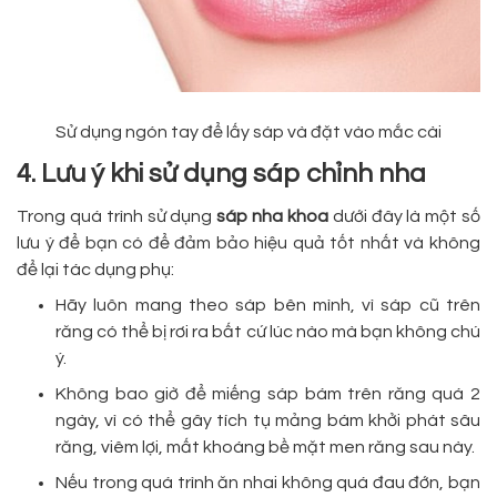
Sử dụng ngón tay để lấy sáp và đặt vào mắc cài
4. Lưu ý khi sử dụng sáp chỉnh nha
Trong quá trình sử dụng
sáp nha khoa
dưới đây là một số
lưu ý để bạn có để đảm bảo hiệu quả tốt nhất và không
để lại tác dụng phụ:
Hãy luôn mang theo sáp bên mình, vì sáp cũ trên
răng có thể bị rơi ra bất cứ lúc nào mà bạn không chú
ý.
Không bao giờ để miếng sáp bám trên răng quá 2
ngày, vì có thể gây tích tụ mảng bám khởi phát sâu
răng, viêm lợi, mất khoáng bề mặt men răng sau này.
Nếu trong quá trình ăn nhai không quá đau đớn, bạn