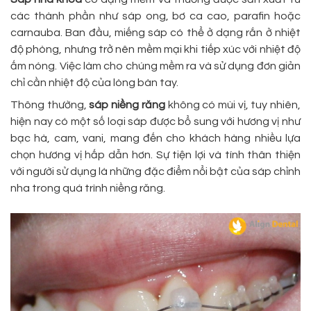
các thành phần như sáp ong, bơ ca cao, parafin hoặc
carnauba. Ban đầu, miếng sáp có thể ở dạng rắn ở nhiệt
độ phòng, nhưng trở nên mềm mại khi tiếp xúc với nhiệt độ
ấm nóng. Việc làm cho chúng mềm ra và sử dụng đơn giản
chỉ cần nhiệt độ của lòng bàn tay.
Thông thường,
sáp niềng răng
không có mùi vị, tuy nhiên,
hiện nay có một số loại sáp được bổ sung với hương vị như
bạc hà, cam, vani, mang đến cho khách hàng nhiều lựa
chọn hương vị hấp dẫn hơn. Sự tiện lợi và tính thân thiện
với người sử dụng là những đặc điểm nổi bật của sáp chỉnh
nha trong quá trình niềng răng.