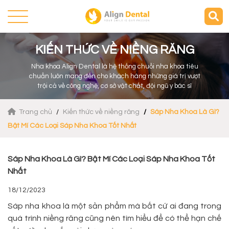
KIẾN THỨC VỀ NIỀNG RĂNG
Nha khoa Align Dental là hệ thống chuỗi nha khoa tiêu
chuẩn luôn mang đến cho khách hàng những giá trị vượt
trội cả về công nghệ, cơ sở vật chất, đội ngũ y bác sĩ
Trang chủ
Kiến thức về niềng răng
Sáp Nha Khoa Là Gì?
Bật Mí Các Loại Sáp Nha Khoa Tốt Nhất
Sáp Nha Khoa Là Gì? Bật Mí Các Loại Sáp Nha Khoa Tốt
Nhất
18/12/2023
Sáp nha khoa là một sản phẩm mà bất cứ ai đang trong
quá trình niềng răng cũng nên tìm hiểu để có thể hạn chế