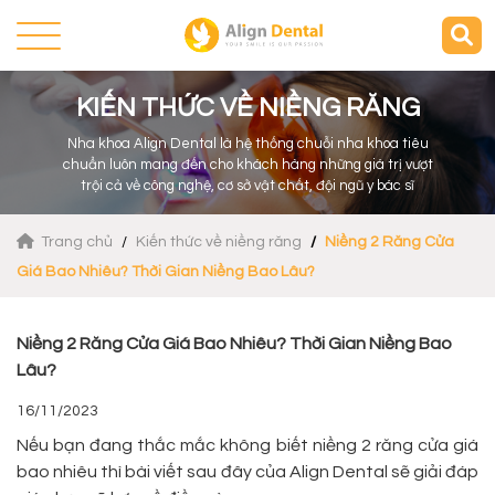
KIẾN THỨC VỀ NIỀNG RĂNG
Nha khoa Align Dental là hệ thống chuỗi nha khoa tiêu
chuẩn luôn mang đến cho khách hàng những giá trị vượt
trội cả về công nghệ, cơ sở vật chất, đội ngũ y bác sĩ
Trang chủ
Kiến thức về niềng răng
Niềng 2 Răng Cửa
Giá Bao Nhiêu? Thời Gian Niềng Bao Lâu?
Niềng 2 Răng Cửa Giá Bao Nhiêu? Thời Gian Niềng Bao
Lâu?
16/11/2023
Nếu bạn đang thắc mắc không biết niềng 2 răng cửa giá
bao nhiêu thì bài viết sau đây của Align Dental sẽ giải đáp