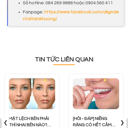
Số hotline: 084 269 9888 hoặc 0904.560.411
Fanpage:
https://www.facebook.com/alignde
ntaltamkhuong/
TIN TỨC LIÊN QUAN
‹
›
MẶT LỆCH BÊN PHẢI
[HỎI - ĐÁP] NIỀNG
THÌ NHAI BÊN NÀO?
RĂNG CÓ HẾT CẰM