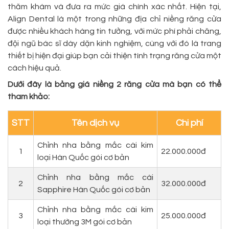
thăm khám và đưa ra mức giá chính xác nhất. Hiện tại,
Align Dental là một trong những địa chỉ niềng răng cửa
được nhiều khách hàng tin tưởng, với mức phí phải chăng,
đội ngũ bác sĩ dày dặn kinh nghiệm, cùng với đó là trang
thiết bị hiện đại giúp bạn cải thiện tình trạng răng cửa một
cách hiệu quả.
Dưới đây là bảng giá niềng 2 răng cửa mà bạn có thể
tham khảo:
STT
Tên dịch vụ
Chi phí
Chỉnh nha bằng mắc cài kim
1
22.000.000đ
loại Hàn Quốc gói cơ bản
Chỉnh nha bằng mắc cài
2
32.000.000đ
Sapphire Hàn Quốc gói cơ bản
Chỉnh nha bằng mắc cài kim
3
25.000.000đ
loại thường 3M gói cơ bản