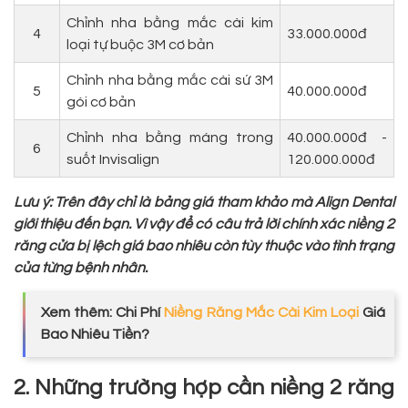
Chỉnh nha bằng mắc cài kim
4
33.000.000đ
loại tự buộc 3M cơ bản
Chỉnh nha bằng mắc cài sứ 3M
5
40.000.000đ
gói cơ bản
Chỉnh nha bằng máng trong
40.000.000đ -
6
suốt Invisalign
120.000.000đ
Lưu ý: Trên đây chỉ là bảng giá tham khảo mà Align Dental
giới thiệu đến bạn. Vì vậy để có câu trả lời chính xác niềng 2
răng cửa bị lệch giá bao nhiêu còn
tùy thuộc vào tình trạng
của từng bệnh nhân.
Xem thêm: Chi Phí
Niềng Răng Mắc Cài Kim Loại
Giá
Bao Nhiêu Tiền?
2. Những trường hợp cần niềng 2 răng