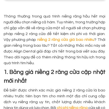
Thông thường trong quá trình niềng răng hầu hết mọi
người đều chọn niềng cả hàm. Tuy nhiên, trong trường hợp
chỉ gặp vấn đề về răng cửa một số người sẽ chọn phương
pháp niềng 2 răng cửa để tiết kiệm chi phí và thời gian.
Vậy phương pháp
niềng 2 răng cửa giá bao nhiêu
? Thời
gian niềng trong bao lâu? Tất cả những thắc mắc này sẽ
được Align Dental giải đáp chi tiết trong bài viết sau đây.
Theo dõi ngay để có thêm những thông tin hữu ích trong
quá trình tìm hiểu.
1. Bảng giá niềng 2 răng cửa cập nhật
mới nhất
Để biết được chính xác mức giá niềng 2 răng cửa là bao
nhiêu trước tiên bạn tìm cho mình một địa chỉ cung cấp
dịch vụ niềng răng uy tín, chất lượng được nhiều khách
hàng tin dùng và lựa chọn. Bởi
chi phí niềng răng
cửa sẽ có