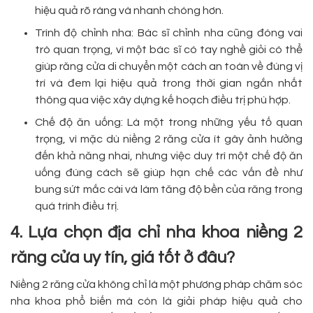
hiệu quả rõ ràng và nhanh chóng hơn.
Trình độ chỉnh nha: Bác sĩ chỉnh nha cũng đóng vai
trò quan trọng, vì một bác sĩ có tay nghề giỏi có thể
giúp răng cửa di chuyển một cách an toàn về đúng vị
trí và đem lại hiệu quả trong thời gian ngắn nhất
thông qua việc xây dựng kế hoạch điều trị phù hợp.
Chế độ ăn uống: Là một trong những yếu tố quan
trọng, vì mặc dù niềng 2 răng cửa ít gây ảnh hưởng
đến khả năng nhai, nhưng việc duy trì một chế độ ăn
uống đúng cách sẽ giúp hạn chế các vấn đề như
bung sứt mắc cài và làm tăng độ bền của răng trong
quá trình điều trị.
4. Lựa chọn địa chỉ nha khoa niềng 2
răng cửa uy tín, giá tốt ở đâu?
Niềng 2 răng cửa không chỉ là một phương pháp chăm sóc
nha khoa phổ biến mà còn là giải pháp hiệu quả cho