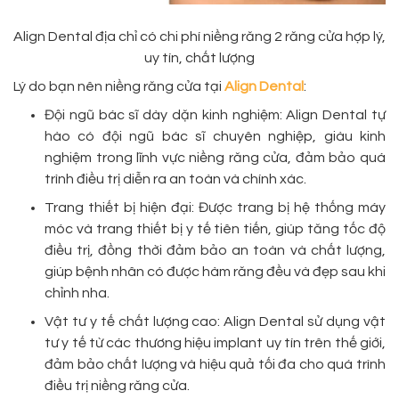
Align Dental địa chỉ có chi phí niềng răng 2 răng cửa hợp lý,
uy tín, chất lượng
Lý do bạn nên niềng răng cửa tại
Align Dental
:
Đội ngũ bác sĩ dày dặn kinh nghiệm: Align Dental tự
hào có đội ngũ bác sĩ chuyên nghiệp, giàu kinh
nghiệm trong lĩnh vực niềng răng cửa, đảm bảo quá
trình điều trị diễn ra an toàn và chính xác.
Trang thiết bị hiện đại: Được trang bị hệ thống máy
móc và trang thiết bị y tế tiên tiến, giúp tăng tốc độ
điều trị, đồng thời đảm bảo an toàn và chất lượng,
giúp bệnh nhân có được hàm răng đều và đẹp sau khi
chỉnh nha.
Vật tư y tế chất lượng cao: Align Dental sử dụng vật
tư y tế từ các thương hiệu implant uy tín trên thế giới,
đảm bảo chất lượng và hiệu quả tối đa cho quá trình
điều trị niềng răng cửa.