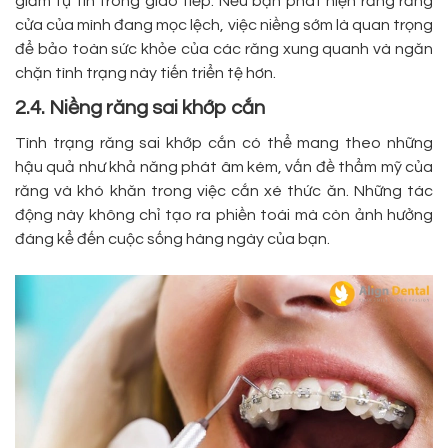
giảm tự tin trong giao tiếp. Nếu bạn phát hiện rằng răng
cửa của mình đang mọc lệch, việc niềng sớm là quan trọng
để bảo toàn sức khỏe của các răng xung quanh và ngăn
chặn tình trạng này tiến triển tệ hơn.
2.4. Niềng răng sai khớp cắn
Tình trạng răng sai khớp cắn có thể mang theo những
hậu quả như khả năng phát âm kém, vấn đề thẩm mỹ của
răng và khó khăn trong việc cắn xé thức ăn. Những tác
động này không chỉ tạo ra phiền toái mà còn ảnh hưởng
đáng kể đến cuộc sống hàng ngày của bạn.