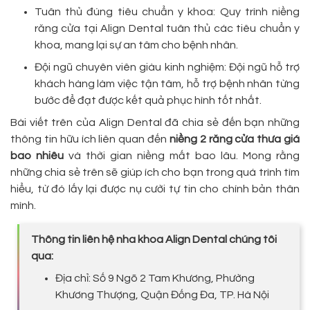
Tuân thủ đúng tiêu chuẩn y khoa: Quy trình niềng
răng cửa tại Align Dental tuân thủ các tiêu chuẩn y
khoa, mang lại sự an tâm cho bệnh nhân.
Đội ngũ chuyên viên giàu kinh nghiệm: Đội ngũ hỗ trợ
khách hàng làm việc tận tâm, hỗ trợ bệnh nhân từng
bước để đạt được kết quả phục hình tốt nhất.
Bài viết trên của Align Dental đã chia sẻ đến bạn những
thông tin hữu ích liên quan đến
niềng 2 răng cửa thưa giá
bao nhiêu
và thời gian niềng mất bao lâu. Mong rằng
những chia sẻ trên sẽ giúp ích cho bạn trong quá trình tìm
hiểu, từ đó lấy lại được nụ cười tự tin cho chính bản thân
mình.
Thông tin liên hệ nha khoa Align Dental chúng tôi
qua:
Địa chỉ: Số 9 Ngõ 2 Tam Khương, Phường
Khương Thượng, Quận Đống Đa, TP. Hà Nội