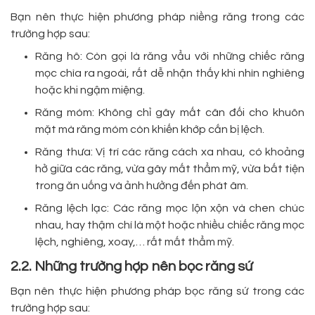
Bạn nên thực hiện phương pháp niềng răng trong các
trường hợp sau:
Răng hô: Còn gọi là răng vẩu với những chiếc răng
mọc chìa ra ngoài, rất dễ nhận thấy khi nhìn nghiêng
hoặc khi ngậm miệng.
Răng móm: Không chỉ gây mất cân đối cho khuôn
mặt mà răng móm còn khiến khớp cắn bị lệch.
Răng thưa: Vị trí các răng cách xa nhau, có khoảng
hở giữa các răng, vừa gây mất thẩm mỹ, vừa bất tiện
trong ăn uống và ảnh hưởng đến phát âm.
Răng lệch lạc: Các răng mọc lộn xộn và chen chúc
nhau, hay thậm chí là một hoặc nhiều chiếc răng mọc
lệch, nghiêng, xoay,… rất mất thẩm mỹ.
2.2. Những trường hợp nên bọc răng sứ
Bạn nên thực hiện phương pháp bọc răng sứ trong các
trường hợp sau: