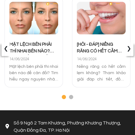
‹
›
MẶT LỆCH BÊN PHẢI
[HỎI - ĐÁP] NIỀNG
THÌ NHAI BÊN NÀO?
RĂNG CÓ HẾT CẰM
CÁCH ĐIỀU TRỊ TỐT
LẸM KHÔNG? PHƯƠNG
14/06/2024
14/06/2024
NHẤT
PHÁP XỬ LÝ
Mặt lệch bên phải thì nhai
Niềng răng có hết cằm
bên nào để cân đối? Tìm
lẹm không? Tham khảo
hiểu ngay nguyên nhân,
giải đáp chi tiết, đồng
câu hỏi liên quan và
thời chia sẻ các phương
cách khắc phục mặt lệch
pháp niềng răng cằm
bên phải hiệu quả nhất
lẹm hiệu quả và địa chỉ
dưới đây!
uy tín tại Hà Nội.
Số 9 Ngõ 2 Tam Khương, Phường Khương Thượng,
Quận Đống Đa, TP. Hà Nội