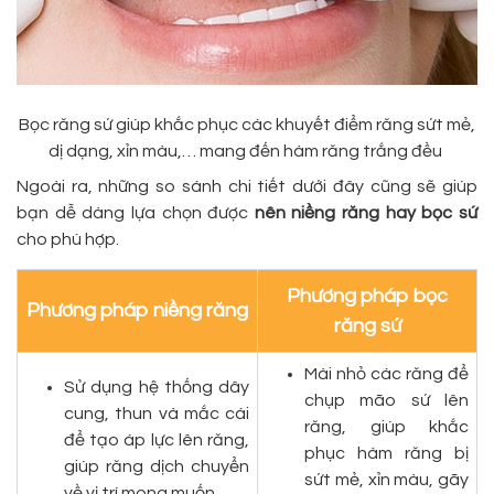
Bọc răng sứ giúp khắc phục các khuyết điểm răng sứt mẻ,
dị dạng, xỉn màu,… mang đến hàm răng trắng đều
Ngoài ra, những so sánh chi tiết dưới đây cũng sẽ giúp
bạn dễ dàng lựa chọn được
nên niềng răng hay bọc sứ
cho phù hợp.
Phương pháp bọc
Phương pháp niềng răng
răng sứ
Mài nhỏ các răng để
Sử dụng hệ thống dây
chụp mão sứ lên
cung, thun và mắc cái
răng, giúp khắc
để tạo áp lực lên răng,
phục hàm răng bị
giúp răng dịch chuyển
sứt mẻ, xỉn màu, gãy
về vị trí mong muốn.