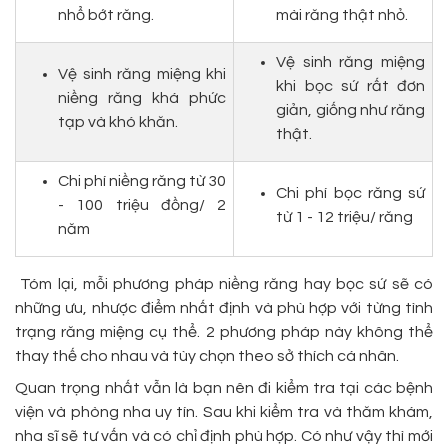
nhổ bớt răng.
mài răng thật nhỏ.
Vệ sinh răng miệng
Vệ sinh răng miệng khi
khi bọc sứ rất đơn
niềng răng khá phức
giản, giống như răng
tạp và khó khăn.
thật.
Chi phí niềng răng từ 30
Chi phí bọc răng sứ
- 100 triệu đồng/ 2
từ 1 - 12 triệu/ răng
năm
Tóm lại, mỗi phương pháp niềng răng hay bọc sứ sẽ có
những ưu, nhược điểm nhất định và phù hợp với từng tình
trạng răng miệng cụ thể. 2 phương pháp này không thể
thay thế cho nhau và tùy chọn theo sở thích cá nhân.
Quan trọng nhất vẫn là bạn nên đi kiểm tra tại các bệnh
viện và phòng nha uy tín. Sau khi kiểm tra và thăm khám,
nha sĩ sẽ tư vấn và có chỉ định phù hợp. Có như vậy thì mới