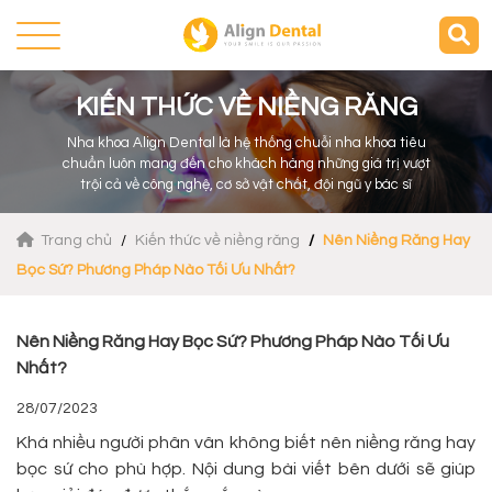
KIẾN THỨC VỀ NIỀNG RĂNG
Nha khoa Align Dental là hệ thống chuỗi nha khoa tiêu
chuẩn luôn mang đến cho khách hàng những giá trị vượt
trội cả về công nghệ, cơ sở vật chất, đội ngũ y bác sĩ
Trang chủ
Kiến thức về niềng răng
Nên Niềng Răng Hay
Bọc Sứ? Phương Pháp Nào Tối Ưu Nhất?
Nên Niềng Răng Hay Bọc Sứ? Phương Pháp Nào Tối Ưu
Nhất?
28/07/2023
Khá nhiều người phân vân không biết nên niềng răng hay
bọc sứ cho phù hợp. Nội dung bài viết bên dưới sẽ giúp