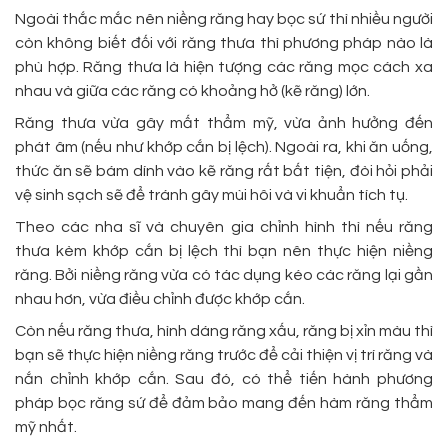
Ngoài thắc mắc nên niềng răng hay bọc sứ thì nhiều người
còn không biết đối với răng thưa thì phương pháp nào là
phù hợp. Răng thưa là hiện tượng các răng mọc cách xa
nhau và giữa các răng có khoảng hở (kẽ răng) lớn.
Răng thưa vừa gây mất thẩm mỹ, vừa ảnh hưởng đến
phát âm (nếu như khớp cắn bị lệch). Ngoài ra, khi ăn uống,
thức ăn sẽ bám dính vào kẽ răng rất bất tiện, đòi hỏi phải
vệ sinh sạch sẽ để tránh gây mùi hôi và vi khuẩn tích tụ.
Theo các nha sĩ và chuyên gia chỉnh hình thì nếu răng
thưa kèm khớp cắn bị lệch thì bạn nên thực hiện niềng
răng. Bởi niềng răng vừa có tác dụng kéo các răng lại gần
nhau hơn, vừa điều chỉnh được khớp cắn.
Còn nếu răng thưa, hình dáng răng xấu, răng bị xỉn màu thì
bạn sẽ thực hiện niềng răng trước để cải thiện vị trí răng và
nắn chỉnh khớp cắn. Sau đó, có thể tiến hành phương
pháp bọc răng sứ để đảm bảo mang đến hàm răng thẩm
mỹ nhất.