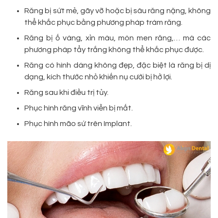
Răng bị sứt mẻ, gãy vỡ hoặc bị sâu răng nặng, không
thể khắc phục bằng phương pháp trám răng.
Răng bị ố vàng, xỉn màu, mòn men răng,… mà các
phương pháp tẩy trắng không thể khắc phục được.
Răng có hình dáng không đẹp, đặc biệt là răng bị dị
dạng, kích thước nhỏ khiến nụ cười bị hở lợi.
Răng sau khi điều trị tủy.
Phục hình răng vĩnh viễn bị mất.
Phục hình mão sứ trên Implant.