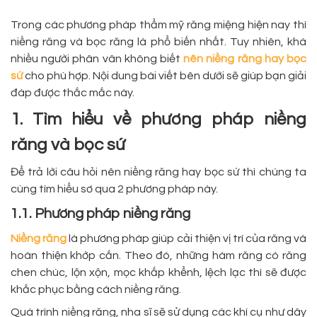
Trong các phương pháp thẩm mỹ răng miệng hiện nay thì
niềng răng và bọc răng là phổ biến nhất. Tuy nhiên, khá
nhiều người phân vân không biết
nên niềng răng hay bọc
sứ
cho phù hợp. Nội dung bài viết bên dưới sẽ giúp bạn giải
đáp được thắc mắc này.
1. Tìm hiểu về phương pháp niềng
răng và bọc sứ
Để trả lời câu hỏi nên niềng răng hay bọc sứ thì chúng ta
cùng tìm hiểu sơ qua 2 phương pháp này.
1.1. Phương pháp niềng răng
Niềng răng
là phương pháp giúp cải thiện vị trí của răng và
hoàn thiện khớp cắn. Theo đó, những hàm răng có răng
chen chúc, lộn xộn, mọc khấp khểnh, lệch lạc thì sẽ được
khắc phục bằng cách niềng răng.
Quá trình niềng răng, nha sĩ sẽ sử dụng các khí cụ như dây