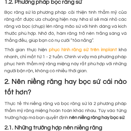
1.2. Phương pháp bọc răng sứ
Bọc răng sứ là phương pháp cải thiện tính thẩm mỹ của
răng rất được ưa chuộng hiện nay. Nha sĩ sẽ mài nhỏ các
răng và bọc (chụp) lên răng mão sứ với hình dáng và kích
thước phù hợp. Nhờ đó, hàm răng trở nên trắng sáng và
thẳng đều, giúp bạn có nụ cười “tỏa nắng”.
Thời gian thực hiện
phục hình răng sứ trên implant
khá
nhanh, chỉ mất từ 1 - 2 tuần. Chính vì vậy mà phương pháp
phục hình thẩm mỹ răng miệng này rất phù hợp với những
người bận rộn, không có nhiều thời gian.
2. Nên niềng răng hay bọc sứ cái nào
tốt hơn?
Thực tế thì niềng răng và bọc răng sứ là 2 phương pháp
thẩm mỹ răng miệng hoàn toàn khác nhau. Tùy vào từng
trường hợp mà bạn quyết định
nên niềng răng hay bọc sứ
.
2.1. Những trường hợp nên niềng răng