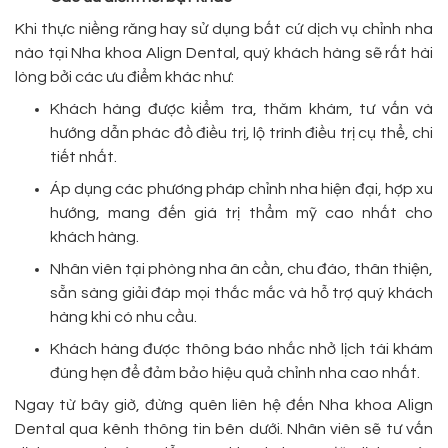
Khi thực niềng răng hay sử dụng bất cứ dịch vụ chỉnh nha
nào tại Nha khoa Align Dental, quý khách hàng sẽ rất hài
lòng bởi các ưu điểm khác như:
Khách hàng được kiểm tra, thăm khám, tư vấn và
hướng dẫn phác đồ điều trị, lộ trình điều trị cụ thể, chi
tiết nhất.
Áp dụng các phương pháp chỉnh nha hiện đại, hợp xu
hướng, mang đến giá trị thẩm mỹ cao nhất cho
khách hàng.
Nhân viên tại phòng nha ân cần, chu đáo, thân thiện,
sẵn sàng giải đáp mọi thắc mắc và hỗ trợ quý khách
hàng khi có nhu cầu.
Khách hàng được thông báo nhắc nhở lịch tái khám
đúng hẹn để đảm bảo hiệu quả chỉnh nha cao nhất.
Ngay từ bây giờ, đừng quên liên hệ đến Nha khoa Align
Dental qua kênh thông tin bên dưới. Nhân viên sẽ tư vấn