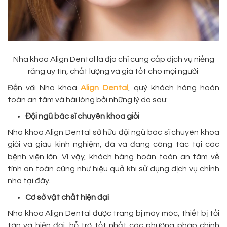
Nha khoa Align Dental là địa chỉ cung cấp dịch vụ niềng
răng uy tín, chất lượng và giá tốt cho mọi người
Đến với Nha khoa
Align Dental
, quý khách hàng hoàn
toàn an tâm và hài lòng bởi những lý do sau:
Đội ngũ bác sĩ chuyên khoa giỏi
Nha khoa Align Dental sở hữu đội ngũ bác sĩ chuyên khoa
giỏi và giàu kinh nghiệm, đã và đang công tác tại các
bệnh viện lớn. Vì vậy, khách hàng hoàn toàn an tâm về
tính an toàn cũng như hiệu quả khi sử dụng dịch vụ chỉnh
nha tại đây.
Cơ sở vật chất hiện đại
Nha khoa Align Dental được trang bị máy móc, thiết bị tối
tân và hiện đại, hỗ trợ tốt nhất các phương pháp chỉnh