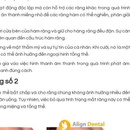
ạt động độc lập mà còn hỗ trợ các răng khác trong quá trìn
 ăn thành miếng nhỏ để các răng hàm có thể nghiền, phân giả
trí cửa bên của hàm răng và giữ cho hàng răng đều đặn. Sự câ
liên quan đến cấu trúc hàm răng.
ng về mặt thẩm mỹ và sự tự tin của cá nhân. Khi cười, nó là mộ
có thể ảnh hưởng đến ngoại hình tổng thể.
gia vào việc hình thành âm thanh trong quá trình phát âm
thanh đúng cách.
g số 2
có thể bất chấp và cho rằng chúng không ảnh hưởng nhiều đế
ăn uống. Tuy nhiên, việc bỏ qua tình trạng mất răng này có th
ng miệng và tổng thể.