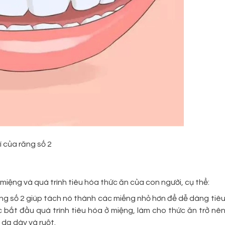
rí của răng số 2
miệng và quá trình tiêu hóa thức ăn của con người, cụ thể:
ăng số 2 giúp tách nó thành các miếng nhỏ hơn để dễ dàng tiê
c bắt đầu quá trình tiêu hóa ở miệng, làm cho thức ăn trở nê
 dạ dày và ruột.