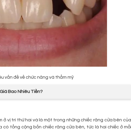
iều vấn đề về chức năng và thẩm mỹ
Giá Bao Nhiêu Tiền?
m ở vị trí thứ hai và là một trong những chiếc răng cửa bên củ
a có tổng cộng bốn chiếc răng cửa bên, tức là hai chiếc ở mỗ