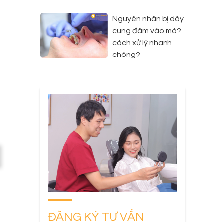
Nguyên nhân bị dây
cung đâm vào má?
cách xử lý nhanh
chóng?
a
ĐĂNG KÝ TƯ VẤN
i