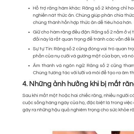
Hỗ trợ răng hàm khác: Răng số 2 không chỉ ho
nghiền nát thức ăn. Chúng giúp phân chia thức
chúng thành hỗn hợp thức ăn dễ tiêu hóa hơn.
Giữ cho hàm răng đều đặn: Răng số 2 nằm ở vị 
đối này là rất quan trọng để tránh các vấn đề 
Sự tự Tin: Răng số 2 cũng đóng vai trò quan trọ
phần của nụ cười và gương mặt của bạn, và nó 
Âm thanh và ngôn ngữ: Răng số 2 cũng tham 
Chúng tương tác với lưỡi và môi để tạo ra âm 
4. Những ảnh hưởng khi bị mất răn
Sau khi mất một hoặc hai chiếc răng, nhiều người 
cuộc sống hàng ngày của họ, đặc biệt là trong việc 
gây ra những hậu quả nghiêm trọng cho sức khỏe ră