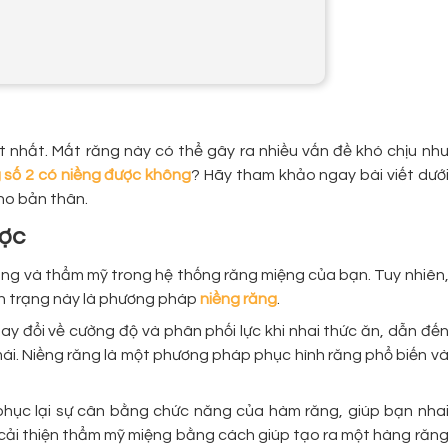
t nhất. Mất răng này có thể gây ra nhiều vấn đề khó chịu nh
 số 2 có niềng được không
? Hãy tham khảo ngay bài viết dướ
cho bản thân.
ược
năng và thẩm mỹ trong hệ thống răng miệng của bạn. Tuy nhiên
nh trạng này là phương pháp
niềng răng
.
hay đổi về cường độ và phân phối lực khi nhai thức ăn, dẫn đế
i. Niềng răng là một phương pháp phục hình răng phổ biến v
i phục lại sự cân bằng chức năng của hàm răng, giúp bạn nha
 cải thiện thẩm mỹ miệng bằng cách giúp tạo ra một hàng răn