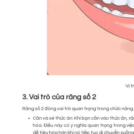
Vị t
3. Vai trò của răng số 2
Răng số 2 đóng vai trò quan trọng trong chức năng 
Cắn và xé thức ăn: Khi bạn cắn vào thức ăn, r
hóa. Điều này có ý nghĩa quan trọng trong việ
dễ tiêu hóa hơn khi nó tiếp tục di chuyển xuống