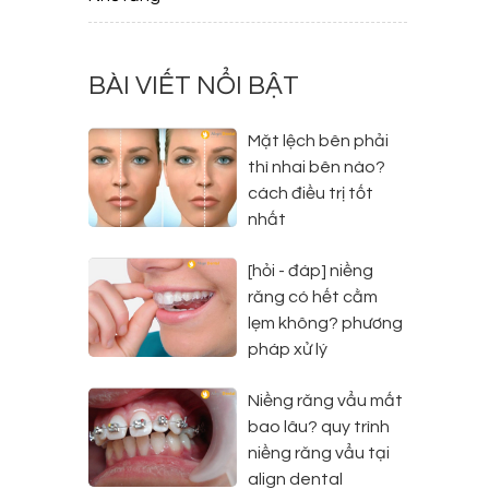
n
n
BÀI VIẾT NỔI BẬT
t
Mặt lệch bên phải
thì nhai bên nào?
cách điều trị tốt
nhất
[hỏi - đáp] niềng
răng có hết cằm
lẹm không? phương
pháp xử lý
Niềng răng vẩu mất
bao lâu? quy trình
niềng răng vẩu tại
align dental