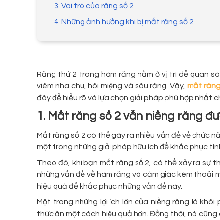
3. Vai trò của răng số 2
4. Những ảnh hưởng khi bị mất răng số 2
Răng thứ 2 trong hàm răng nằm ở vị trí dễ quan sá
viêm nha chu, hôi miệng và sâu răng. Vậy,
mất răng
đây để hiểu rõ và lựa chọn giải pháp phù hợp nhất 
1. Mất răng số 2 vẫn niềng răng đ
Mất răng số 2 có thể gây ra nhiều vấn đề về chức 
một trong những giải pháp hữu ích để khắc phục tì
Theo đó, khi bạn mất răng số 2, có thể xảy ra sự t
những vấn đề về hàm răng và cảm giác kém thoải má
hiệu quả để khắc phục những vấn đề này.
Một trong những lợi ích lớn của niềng răng là khô
thức ăn một cách hiệu quả hơn. Đồng thời, nó cũng