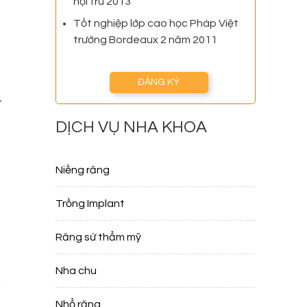
nội trú 2013
Tốt nghiệp lớp cao học Pháp Việt
trường Bordeaux 2 năm 2011
ĐĂNG KÝ
ư
i
DỊCH VỤ NHA KHOA
Niềng răng
,
Trồng Implant
n
Răng sứ thẩm mỹ
à
Nha chu
i
g
Nhổ răng