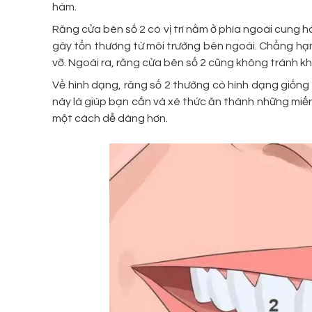
hàm.
Răng cửa bên số 2 có vị trí nằm ở phía ngoài cung h
gây tổn thương từ môi trường bên ngoài. Chẳng hạn
vỡ. Ngoài ra, răng cửa bên số 2 cũng không tránh k
Về hình dạng, răng số 2 thường có hình dạng giống
này là giúp bạn cắn và xé thức ăn thành những miế
một cách dễ dàng hơn.