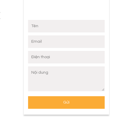
ể
y
g
n