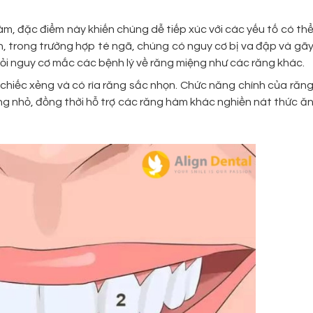
àm, đặc điểm này khiến chúng dễ tiếp xúc với các yếu tố có th
, trong trường hợp té ngã, chúng có nguy cơ bị va đập và gã
hỏi nguy cơ mắc các bệnh lý về răng miệng như các răng khác.
 chiếc xẻng và có rìa răng sắc nhọn. Chức năng chính của răn
ng nhỏ, đồng thời hỗ trợ các răng hàm khác nghiền nát thức ă