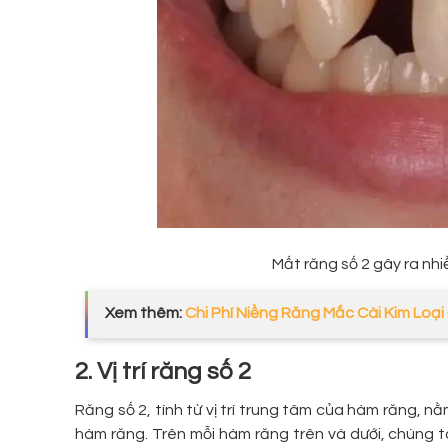
Mất răng số 2 gây ra nh
Xem thêm:
Chi Phí Niềng Răng Mắc Cài Kim Loại
2. Vị trí răng số 2
Răng số 2, tính từ vị trí trung tâm của hàm răng, nằ
hàm răng. Trên mỗi hàm răng trên và dưới, chúng t