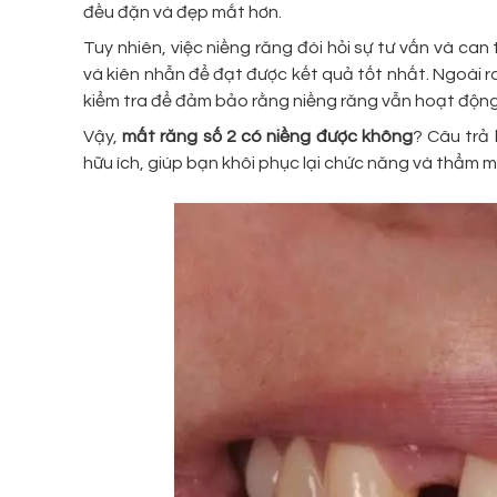
đều đặn và đẹp mắt hơn.
Tuy nhiên, việc niềng răng đòi hỏi sự tư vấn và can
và kiên nhẫn để đạt được kết quả tốt nhất. Ngoài 
kiểm tra để đảm bảo rằng niềng răng vẫn hoạt động
Vậy,
mất răng số 2 có niềng được không
? Câu trả 
hữu ích, giúp bạn khôi phục lại chức năng và thẩm 