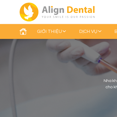
GIỚI THIỆU
DỊCH VỤ
Nha kh
cho kh