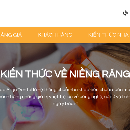
BẢNG GIÁ
KHÁCH HÀNG
KIẾN THỨC NHA
KIẾN THỨC VỀ NIỀNG RĂNG
oa Align Dental là hệ thống chuỗi nha khoa tiêu chuẩn luôn m
ách hàng những giá trị vượt trội cả về công nghệ, cơ sở vật ch
ngũ y bác sĩ