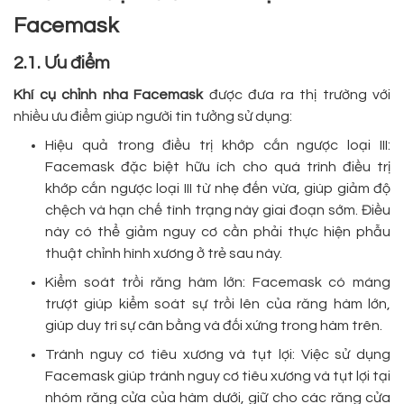
Facemask
2.1. Ưu điểm
Khí cụ chỉnh nha Facemask
được đưa ra thị trường với
nhiều ưu điểm giúp người tin tưởng sử dụng:
Hiệu quả trong điều trị khớp cắn ngược loại III:
Facemask đặc biệt hữu ích cho quá trình điều trị
khớp cắn ngược loại III từ nhẹ đến vừa, giúp giảm độ
chệch và hạn chế tình trạng này giai đoạn sớm. Điều
này có thể giảm nguy cơ cần phải thực hiện phẫu
thuật chỉnh hình xương ở trẻ sau này.
Kiểm soát trồi răng hàm lớn: Facemask có máng
trượt giúp kiểm soát sự trồi lên của răng hàm lớn,
giúp duy trì sự cân bằng và đối xứng trong hàm trên.
Tránh nguy cơ tiêu xương và tụt lợi: Việc sử dụng
Facemask giúp tránh nguy cơ tiêu xương và tụt lợi tại
nhóm răng cửa của hàm dưới, giữ cho các răng cửa