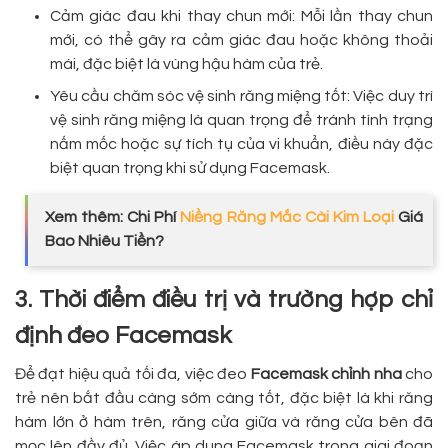
Cảm giác đau khi thay chun mới: Mỗi lần thay chun
mới, có thể gây ra cảm giác đau hoặc không thoải
mái, đặc biệt là vùng hậu hàm của trẻ.
Yêu cầu chăm sóc vệ sinh răng miệng tốt: Việc duy trì
vệ sinh răng miệng là quan trọng để tránh tình trạng
nấm mốc hoặc sự tích tụ của vi khuẩn, điều này đặc
biệt quan trọng khi sử dụng Facemask.
Xem thêm: Chi Phí
Niềng Răng Mắc Cài Kim Loại
Giá
Bao Nhiêu Tiền?
3. Thời điểm điều trị và trường hợp chỉ
định đeo Facemask
Để đạt hiệu quả tối đa, việc đeo
Facemask chỉnh nha
cho
trẻ nên bắt đầu càng sớm càng tốt, đặc biệt là khi răng
hàm lớn ở hàm trên, răng cửa giữa và răng cửa bên đã
mọc lên đầy đủ. Việc áp dụng Facemask trong giai đoạn