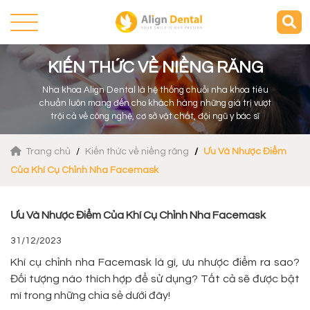
KIẾN THỨC VỀ NIỀNG RĂNG
Nha khoa Align Dental là hệ thống chuỗi nha khoa tiêu
chuẩn luôn mang đến cho khách hàng những giá trị vượt
trội cả về công nghệ, cơ sở vật chất, đội ngũ y bác sĩ
Trang chủ
Kiến thức về niềng răng
Ưu Và Nhược Điểm
Của Khí Cụ Chỉnh Nha Facemask
Ưu Và Nhược Điểm Của Khí Cụ Chỉnh Nha Facemask
31/12/2023
Khí cụ chỉnh nha Facemask là gì, ưu nhược điểm ra sao?
Đối tượng nào thích hợp để sử dụng? Tất cả sẽ được bật
mí trong những chia sẻ dưới đây!