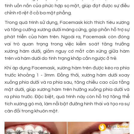
tính uốn nắn của phức hợp sọ mặt, giúp đạt được sự điều
chỉnh rõ rệt ở cả ba mặt phẳng.
Trong quá trình sử dụng, Facemask kích thích tiêu xương
và tăng cường xương dưới màng cứng, góp phần hỗ trợ sự
phát triển của hàm trên. Ngoài ra, Facemask còn đóng
vai trò quan trọng trong việc kiểm soát tăng trưởng
xương hàm dưới, giảm nguy cơ mất cân xứng giữa hàm
trên và hàm dưới do tình trạng khớp cắn ngược ở trẻ.
Khi áp dụng Facemask, xương hàm trên được kéo ra phía
trước khoảng 1 - 3mm. Đồng thời, xương hàm dưới xoay
xuống phía dưới và ra phía sau, tăng chiều cao của tầng
mặt dưới, giúp xương hàm trên hướng xuống phía dưới và
ra phía trước. Đặc biệt, quá trình này còn hỗ trợ tăng thể
tích xương gò má, làm nổi bật đường hình thái và tạo ra sự
cân đối trong khuôn mặt.