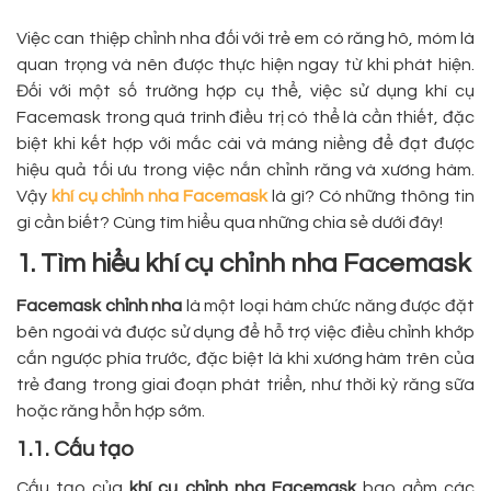
Việc can thiệp chỉnh nha đối với trẻ em có răng hô, móm là
quan trọng và nên được thực hiện ngay từ khi phát hiện.
Đối với một số trường hợp cụ thể, việc sử dụng khí cụ
Facemask trong quá trình điều trị có thể là cần thiết, đặc
biệt khi kết hợp với mắc cài và máng niềng để đạt được
hiệu quả tối ưu trong việc nắn chỉnh răng và xương hàm.
Vậy
khí cụ chỉnh nha Facemask
là gì? Có những thông tin
gì cần biết? Cùng tìm hiểu qua những chia sẻ dưới đây!
1. Tìm hiểu khí cụ chỉnh nha Facemask
Facemask chỉnh nha
là một loại hàm chức năng được đặt
bên ngoài và được sử dụng để hỗ trợ việc điều chỉnh khớp
cắn ngược phía trước, đặc biệt là khi xương hàm trên của
trẻ đang trong giai đoạn phát triển, như thời kỳ răng sữa
hoặc răng hỗn hợp sớm.
1.1. Cấu tạo
Cấu tạo của
khí cụ chỉnh nha Facemask
bao gồm các