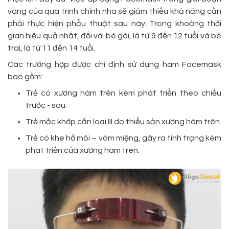
vàng của quá trình chỉnh nha sẽ giảm thiểu khả năng cần
phải thực hiện phẫu thuật sau này. Trong khoảng thời
gian hiệu quả nhất, đối với bé gái, là từ 9 đến 12 tuổi và bé
trai, là từ 11 đến 14 tuổi.
Các trường hợp được chỉ định sử dụng hàm Facemask
bao gồm:
Trẻ có xương hàm trên kém phát triển theo chiều
trước - sau.
Trẻ mắc khớp cắn loại III do thiểu sản xương hàm trên.
Trẻ có khe hở môi – vòm miệng, gây ra tình trạng kém
phát triển của xương hàm trên.