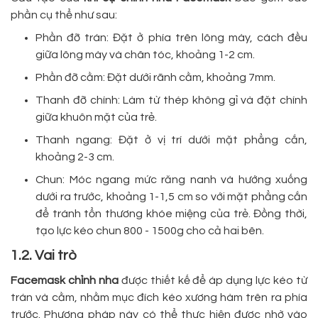
phần cụ thể như sau:
Phần đỡ trán: Đặt ở phía trên lông mày, cách đều
giữa lông mày và chân tóc, khoảng 1-2 cm.
Phần đỡ cằm: Đặt dưới rãnh cằm, khoảng 7mm.
Thanh đỡ chính: Làm từ thép không gỉ và đặt chính
giữa khuôn mặt của trẻ.
Thanh ngang: Đặt ở vị trí dưới mặt phẳng cắn,
khoảng 2-3 cm.
Chun: Móc ngang mức răng nanh và hướng xuống
dưới ra trước, khoảng 1-1,5 cm so với mặt phẳng cắn
để tránh tổn thương khóe miệng của trẻ. Đồng thời,
tạo lực kéo chun 800 - 1500g cho cả hai bên.
1.2. Vai trò
Facemask chỉnh nha
được thiết kế để áp dụng lực kéo từ
trán và cằm, nhằm mục đích kéo xương hàm trên ra phía
trước. Phương pháp này có thể thực hiện được nhờ vào