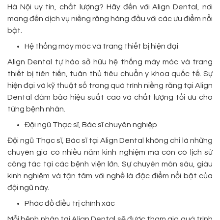
Hà Nội uy tín, chất lượng? Hãy đến với Align Dental, nơi
mang đến dịch vụ niềng răng hàng đầu với các ưu điểm nổi
bật.
Hệ thống máy móc và trang thiết bị hiện đại
Align Dental tự hào sở hữu hệ thống máy móc và trang
thiết bị tiên tiến, tuân thủ tiêu chuẩn y khoa quốc tế. Sự
hiện đại và kỹ thuật số trong quá trình niềng răng tại Align
Dental đảm bảo hiệu suất cao và chất lượng tối ưu cho
từng bệnh nhân.
Đội ngũ Thạc sĩ, Bác sĩ chuyên nghiệp
Đội ngũ Thạc sĩ, Bác sĩ tại Align Dental không chỉ là những
chuyên gia có nhiều năm kinh nghiệm mà còn có lịch sử
công tác tại các bệnh viện lớn. Sự chuyên môn sâu, giàu
kinh nghiệm và tận tâm với nghề là đặc điểm nổi bật của
đội ngũ này.
Phác đồ điều trị chính xác
Mỗi bệnh nhân tại Align Dental sẽ được tham gia quá trình