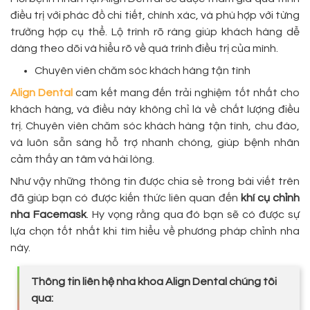
điều trị với phác đồ chi tiết, chính xác, và phù hợp với từng
trường hợp cụ thể. Lộ trình rõ ràng giúp khách hàng dễ
dàng theo dõi và hiểu rõ về quá trình điều trị của mình.
Chuyên viên chăm sóc khách hàng tận tình
Align Dental
cam kết mang đến trải nghiệm tốt nhất cho
khách hàng, và điều này không chỉ là về chất lượng điều
trị. Chuyên viên chăm sóc khách hàng tận tình, chu đáo,
và luôn sẵn sàng hỗ trợ nhanh chóng, giúp bệnh nhân
cảm thấy an tâm và hài lòng.
Như vậy những thông tin được chia sẻ trong bài viết trên
đã giúp bạn có được kiến thức liên quan đến
khí cụ chỉnh
nha Facemask
. Hy vọng rằng qua đó bạn sẽ có được sự
lựa chọn tốt nhất khi tìm hiểu về phương pháp chỉnh nha
này.
Thông tin liên hệ nha khoa Align Dental chúng tôi
qua: