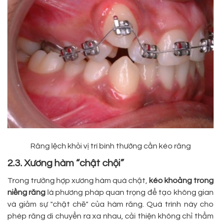
Răng lệch khỏi vị trí bình thường cần kéo răng
2.3. Xương hàm “chật chội”
Trong trường hợp xương hàm quá chật,
kéo khoảng trong
niềng răng
là phương pháp quan trọng để tạo không gian
và giảm sự "chặt chẽ" của hàm răng. Quá trình này cho
phép răng di chuyển ra xa nhau, cải thiện không chỉ thẩm