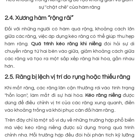
sự "chặt chẽ" của hàm răng
2.4. Xương hàm “rộng rãi”
Đối với những người có hàm quá rộng, khoảng cách lớn
giữa các răng, việc áp dụng kéo răng có thể giúp thu hẹp
hàm răng.
Quá trình
kéo răng khi niềng
đòi hỏi sự di
chuyển răng từ hai bên vào giữa, giảm khoảng cách giữa
các răng và tạo ra một sắp xếp răng hài hòa, gần nhau
hơn..
2.5. Răng bị lệch vị trí do rụng hoặc thiếu răng
Khi mất răng, các răng lân cận thường rơi vào tình trạng
"hỗn loạn", làm mất đi sự hài hòa.
Kéo răng niềng
được
dùng để điều chỉnh vị trí của các răng xung quanh, điền
vào khoảng trống và khôi phục cân đối hàm răng..
Trên đây chỉ là một số ví dụ về những trường hợp phổ biến
mà việc kéo răng niềng được sử dụng trong quá trình
chỉnh nha. Mỗi trường hợp đều đòi hỏi phân tích kỹ lưỡng