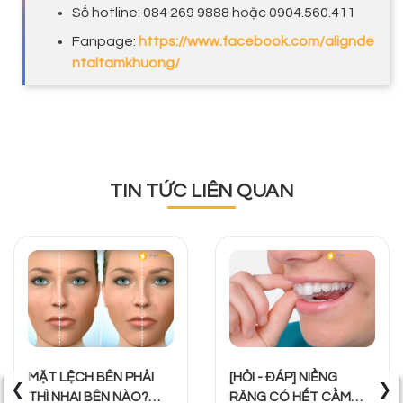
Số hotline: 084 269 9888 hoặc 0904.560.411
Fanpage:
https://www.facebook.com/alignde
ntaltamkhuong/
TIN TỨC LIÊN QUAN
‹
›
MẶT LỆCH BÊN PHẢI
[HỎI - ĐÁP] NIỀNG
THÌ NHAI BÊN NÀO?
RĂNG CÓ HẾT CẰM