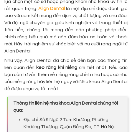
lựa chọn một cơ sở hoặc phòng khám nha khoa uy tín là
rất quan trọng.
Align Dental
là một địa chỉ được đánh giá
cao với cam kết mang đến dịch vụ chất lượng và chu đáo.
Với đội ngũ chuyên gia giàu kinh nghiệm và trang thiết bị
tiên tiến, chúng tôi mang đến các phương pháp điều
chỉnh răng hiệu quả mà còn đảm bảo an toàn và thoải
mái. Hãy trải nghiệm sự khác biệt với nụ cười rạng ngời từ
Align Dental.
Như vậy, Align Dental đã chia sẻ đến bạn các thông tin
liên quan đến
kéo răng khi niềng
chi tiết nhất. Nếu các
bạn cần tư vấn thêm về niềng răng chỉnh nha hoặc có nhu
cầu niềng răng hãy liên hệ ngay với Nha khoa Align Dental
để được phục vụ tốt nhất.
Thông tin liên hệ nha khoa Align Dental chúng tôi
qua:
Địa chỉ: Số 9 Ngõ 2 Tam Khương, Phường
Khương Thượng, Quận Đống Đa, TP. Hà Nội