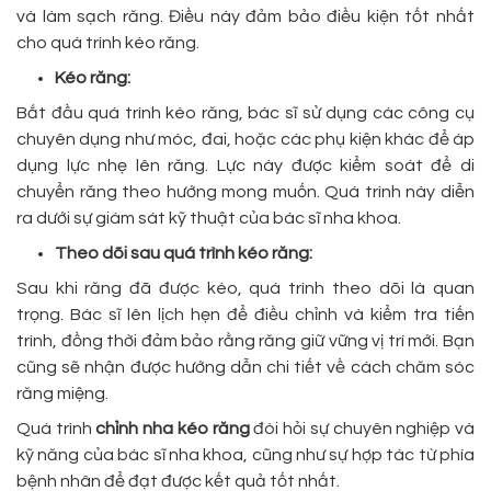
và làm sạch răng. Điều này đảm bảo điều kiện tốt nhất
cho quá trình kéo răng.
Kéo răng:
Bắt đầu quá trình kéo răng, bác sĩ sử dụng các công cụ
chuyên dụng như móc, đai, hoặc các phụ kiện khác để áp
dụng lực nhẹ lên răng. Lực này được kiểm soát để di
chuyển răng theo hướng mong muốn. Quá trình này diễn
ra dưới sự giám sát kỹ thuật của bác sĩ nha khoa.
Theo dõi sau quá trình kéo răng:
Sau khi răng đã được kéo, quá trình theo dõi là quan
trọng. Bác sĩ lên lịch hẹn để điều chỉnh và kiểm tra tiến
trình, đồng thời đảm bảo rằng răng giữ vững vị trí mới. Bạn
cũng sẽ nhận được hướng dẫn chi tiết về cách chăm sóc
răng miệng.
Quá trình
chỉnh nha kéo răng
đòi hỏi sự chuyên nghiệp và
kỹ năng của bác sĩ nha khoa, cũng như sự hợp tác từ phía
bệnh nhân để đạt được kết quả tốt nhất.