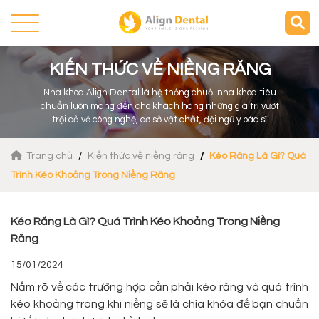
KIẾN THỨC VỀ NIỀNG RĂNG
Nha khoa Align Dental là hệ thống chuỗi nha khoa tiêu
chuẩn luôn mang đến cho khách hàng những giá trị vượt
trội cả về công nghệ, cơ sở vật chất, đội ngũ y bác sĩ
Trang chủ
Kiến thức về niềng răng
Kéo Răng Là Gì? Quá
Trình Kéo Khoảng Trong Niềng Răng
Kéo Răng Là Gì? Quá Trình Kéo Khoảng Trong Niềng
Răng
15/01/2024
Nắm rõ về các trường hợp cần phải kéo răng và quá trình
kéo khoảng trong khi niềng sẽ là chìa khóa để bạn chuẩn