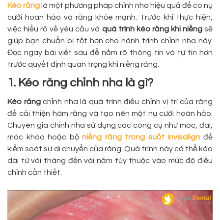
Kéo răng
là một phương pháp chỉnh nha hiệu quả để có nụ
cười hoàn hảo và răng khỏe mạnh. Trước khi thực hiện,
việc hiểu rõ về yêu cầu và
quá trình kéo răng khi niềng
sẽ
giúp bạn chuẩn bị tốt hơn cho hành trình chỉnh nha này.
Đọc ngay bài viết sau để nắm rõ thông tin và tự tin hơn
trước quyết định quan trọng khi niềng răng.
1. Kéo răng chỉnh nha là gì?
Kéo răng
chỉnh nha là quá trình điều chỉnh vị trí của răng
để cải thiện hàm răng và tạo nên một nụ cười hoàn hảo.
Chuyên gia chỉnh nha sử dụng các công cụ như móc, đai,
móc khóa hoặc bộ
niềng răng trong suốt invisalign
để
kiểm soát sự di chuyển của răng. Quá trình này có thể kéo
dài từ vài tháng đến vài năm tùy thuộc vào mức độ điều
chỉnh cần thiết.