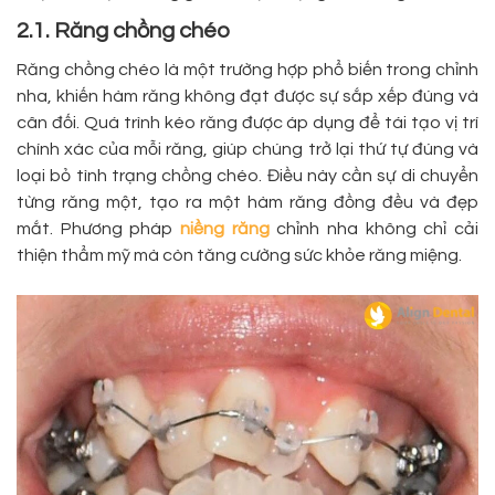
2.1. Răng chồng chéo
Răng chồng chéo là một trường hợp phổ biến trong chỉnh
nha, khiến hàm răng không đạt được sự sắp xếp đúng và
cân đối. Quá trình kéo răng được áp dụng để tái tạo vị trí
chính xác của mỗi răng, giúp chúng trở lại thứ tự đúng và
loại bỏ tình trạng chồng chéo. Điều này cần sự di chuyển
từng răng một, tạo ra một hàm răng đồng đều và đẹp
mắt. Phương pháp
niềng răng
chỉnh nha không chỉ cải
thiện thẩm mỹ mà còn tăng cường sức khỏe răng miệng.