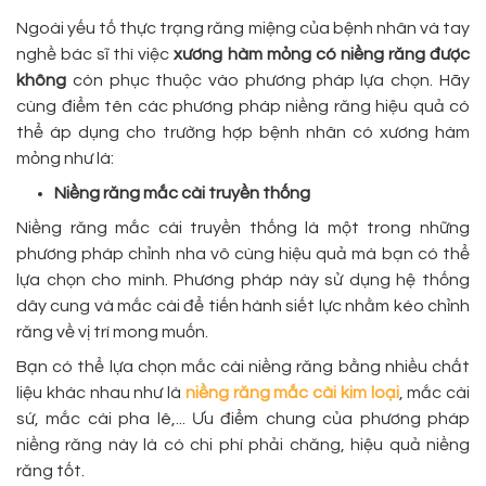
Ngoài yếu tố thực trạng răng miệng của bệnh nhân và tay
nghề bác sĩ thì việc
xương hàm mỏng có niềng răng được
không
còn phục thuộc vào phương pháp lựa chọn. Hãy
cùng điểm tên các phương pháp niềng răng hiệu quả có
thể áp dụng cho trường hợp bệnh nhân có xương hàm
mỏng như là:
Niềng răng mắc cài truyền thống
Niềng răng mắc cài truyền thống là một trong những
phương pháp chỉnh nha vô cùng hiệu quả mà bạn có thể
lựa chọn cho mình. Phương pháp này sử dụng hệ thống
dây cung và mắc cài để tiến hành siết lực nhằm kéo chỉnh
răng về vị trí mong muốn.
Bạn có thể lựa chọn mắc cài niềng răng bằng nhiều chất
liệu khác nhau như là
niềng răng mắc cài kim loại
, mắc cài
sứ, mắc cài pha lê,... Ưu điểm chung của phương pháp
niềng răng này là có chi phí phải chăng, hiệu quả niềng
răng tốt.