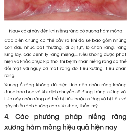
Nguy cơ gì xảy đến khi niềng răng có xương hàm mỏng
Các biến chứng có thể xảy ra khi đó sẽ bao gồm những
cơn đau nhức bất thường, lợi bị tụt, lộ chân răng, răng
lung lay, các bệnh lý răng miệng,... Nếu không được phát
hiện và khắc phục kịp thời thì bệnh nhân niềng răng có thể
đối mặt với nguy cơ mất răng do tiêu xương, tiêu chân
răng.
Xương ổ răng không đủ diện tích nên chân răng không
được bao bọc và khi dịch chuyển sẽ đụng trúng xương vỏ.
Lúc này chân răng có thể bị tiêu hoặc xương vỏ bị tiêu và
gây nhiều ảnh hưởng cho sức khoẻ, thẩm mỹ.
4. Các phương pháp niềng răng
xương hàm mỏng hiệu quả hiện nay