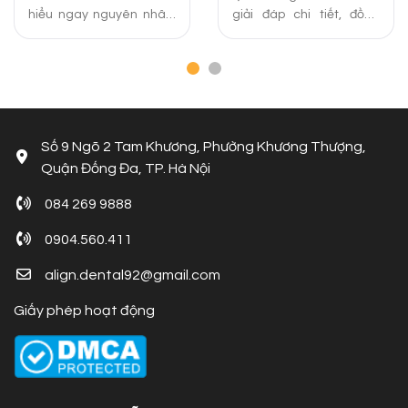
hiểu ngay nguyên nhân,
giải đáp chi tiết, đồng
câu hỏi liên quan và
thời chia sẻ các phương
cách khắc phục mặt lệch
pháp niềng răng cằm
bên phải hiệu quả nhất
lẹm hiệu quả và địa chỉ
dưới đây!
uy tín tại Hà Nội.
Số 9 Ngõ 2 Tam Khương, Phường Khương Thượng,
Quận Đống Đa, TP. Hà Nội
084 269 9888
0904.560.411
align.dental92@gmail.com
Giấy phép hoạt động