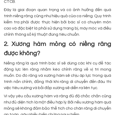
CTCB.
Đây là giai đoạn quan trọng và có ảnh hưởng đến quá
trình niềng răng cũng như hiệu quả của ca niềng. Quy trình
kiểm tra phải được thực hiện bởi bác sĩ có chuyên môn
cao và đặc biệt là phải sử dụng trang bị, máy móc và điều
chỉnh thông số kỹ thuật đúng tiêu chuẩn.
2. Xương hàm mỏng có niềng răng
được không?
Niềng răng là quá trình bác sĩ sẽ dùng các khí cụ để tác
động lực lên răng nhằm kéo chỉnh răng về vị trí mong
muốn. Do đó răng và xương hàm sẽ chịu áp lực trong quá
trình nắn chỉnh, đồng thời khi răng di chuyển đến đâu thì
việc tiêu xương và bồi đắp xương sẽ diễn ra liên tục.
Vì vậy yêu cầu xương hàm và răng đủ độ chắc chắn cũng
như đủ diện tích là một điều hợp lý. Bởi nếu xương hàm quá
mỏng sẽ không đảm bảo thể tích cho chân răng di chuyển
an toàn, gây nhiều biến chứng nguy hiểm.