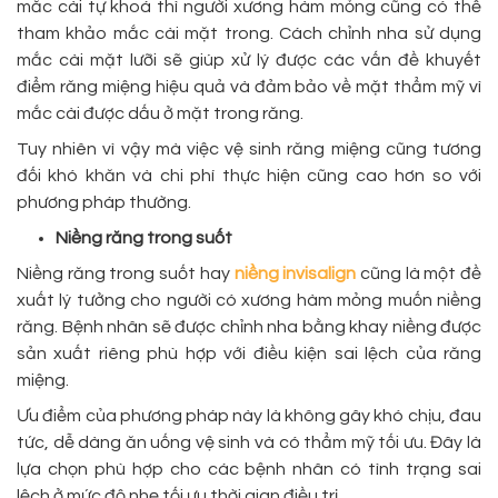
mắc cài tự khoá thì người xương hàm mỏng cũng có thể
tham khảo mắc cài mặt trong. Cách chỉnh nha sử dụng
mắc cài mặt lưỡi sẽ giúp xử lý được các vấn đề khuyết
điểm răng miệng hiệu quả và đảm bảo về mặt thẩm mỹ vì
mắc cài được dấu ở mặt trong răng.
Tuy nhiên vì vậy mà việc vệ sinh răng miệng cũng tương
đối khó khăn và chi phí thực hiện cũng cao hơn so với
phương pháp thường.
Niềng răng trong suốt
Niềng răng trong suốt hay
niềng invisalign
cũng là một đề
xuất lý tưởng cho người có xương hàm mỏng muốn niềng
răng. Bệnh nhân sẽ được chỉnh nha bằng khay niềng được
sản xuất riêng phù hợp với điều kiện sai lệch của răng
miệng.
Ưu điểm của phương pháp này là không gây khó chịu, đau
tức, dễ dàng ăn uống vệ sinh và có thẩm mỹ tối ưu. Đây là
lựa chọn phù hợp cho các bệnh nhân có tình trạng sai
lệch ở mức độ nhẹ tối ưu thời gian điều trị.