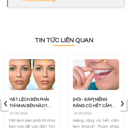
TIN TỨC LIÊN QUAN
‹
›
MẶT LỆCH BÊN PHẢI
[HỎI - ĐÁP] NIỀNG
THÌ NHAI BÊN NÀO?
RĂNG CÓ HẾT CẰM
CÁCH ĐIỀU TRỊ TỐT
LẸM KHÔNG? PHƯƠNG
14/06/2024
14/06/2024
NHẤT
PHÁP XỬ LÝ
Mặt lệch bên phải thì nhai
Niềng răng có hết cằm
bên nào để cân đối? Tìm
lẹm không? Tham khảo