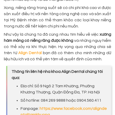
Xong, niềng răng trong suốt sẽ có chi phí khá cao vì được
sản xuất điều trị với nền tảng công nghệ cao và sản xuất
tại Mỹ. Bệnh nhân có thể tham khảo các loại khay niềng
trong nước để tiết kiệm chi phí nếu muốn.
Như vậy là chúng ta đã cùng nhau tìm hiểu về việc
xương
hàm mỏng có niềng răng được không
và những nguy hiểm
có thể xảy ra khi thực hiện. Hy vọng qua những chia sẻ
trên từ
Align Dental
bạn đã có thêm cho mình những dữ
liệu hữu ích và có thể yên tâm về quyết định của mình.
Thông tin liên hệ nha khoa Align Dental chúng tôi
qua:
Địa chỉ: Số 9 Ngõ 2 Tam Khương, Phường
Khương Thượng, Quận Đống Đa, TP. Hà Nội
Số hotline: 084 269 9888 hoặc 0904.560.411
Fanpage:
https://www.facebook.com/alignde
ntaltamkhuon
g