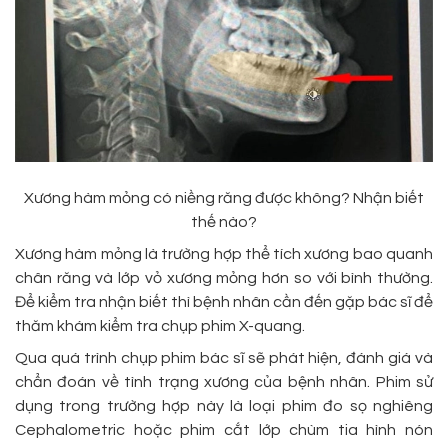
Xương hàm mỏng có niềng răng được không? Nhận biết
thế nào?
Xương hàm mỏng là trường hợp thể tích xương bao quanh
chân răng và lớp vỏ xương mỏng hơn so với bình thường.
Để kiểm tra nhận biết thì bệnh nhân cần đến gặp bác sĩ để
thăm khám kiểm tra chụp phim X-quang.
Qua quá trình chụp phim bác sĩ sẽ phát hiện, đánh giá và
chẩn đoán về tình trạng xương của bệnh nhân. Phim sử
dụng trong trường hợp này là loại phim đo sọ nghiêng
Cephalometric hoặc phim cắt lớp chùm tia hình nón