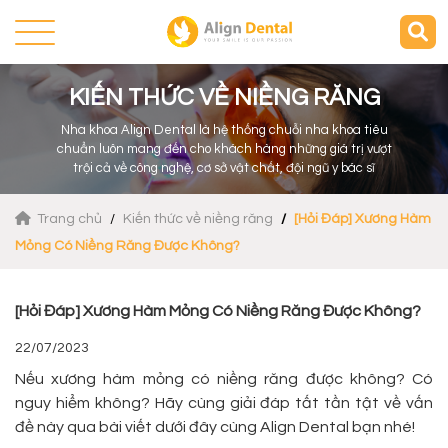
KIẾN THỨC VỀ NIỀNG RĂNG
Nha khoa Align Dental là hệ thống chuỗi nha khoa tiêu
chuẩn luôn mang đến cho khách hàng những giá trị vượt
trội cả về công nghệ, cơ sở vật chất, đội ngũ y bác sĩ
Trang chủ
Kiến thức về niềng răng
[Hỏi Đáp] Xương Hàm
Mỏng Có Niềng Răng Được Không?
[Hỏi Đáp] Xương Hàm Mỏng Có Niềng Răng Được Không?
22/07/2023
Nếu xương hàm mỏng có niềng răng được không? Có
nguy hiểm không? Hãy cùng giải đáp tất tần tật về vấn
đề này qua bài viết dưới đây cùng Align Dental bạn nhé!