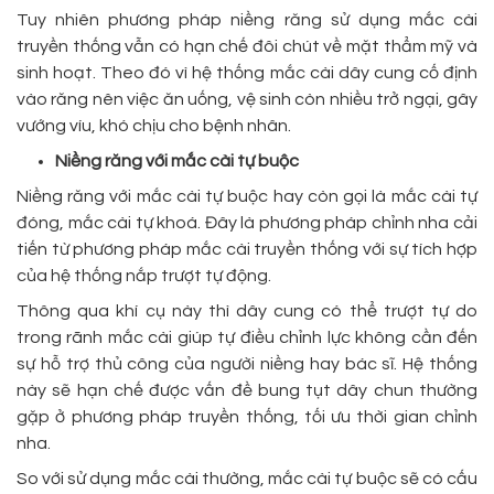
Tuy nhiên phương pháp niềng răng sử dụng mắc cài
truyền thống vẫn có hạn chế đôi chút về mặt thẩm mỹ và
sinh hoạt. Theo đó vì hệ thống mắc cài dây cung cố định
vào răng nên việc ăn uống, vệ sinh còn nhiều trở ngại, gây
vướng víu, khó chịu cho bệnh nhân.
Niềng răng với mắc cài tự buộc
Niềng răng với mắc cài tự buộc hay còn gọi là mắc cài tự
đóng, mắc cài tự khoá. Đây là phương pháp chỉnh nha cải
tiến từ phương pháp mắc cài truyền thống với sự tích hợp
của hệ thống nắp trượt tự động.
Thông qua khí cụ này thì dây cung có thể trượt tự do
trong rãnh mắc cài giúp tự điều chỉnh lực không cần đến
sự hỗ trợ thủ công của người niềng hay bác sĩ. Hệ thống
này sẽ hạn chế được vấn đề bung tụt dây chun thường
gặp ở phương pháp truyền thống, tối ưu thời gian chỉnh
nha.
So với sử dụng mắc cài thường, mắc cài tự buộc sẽ có cấu