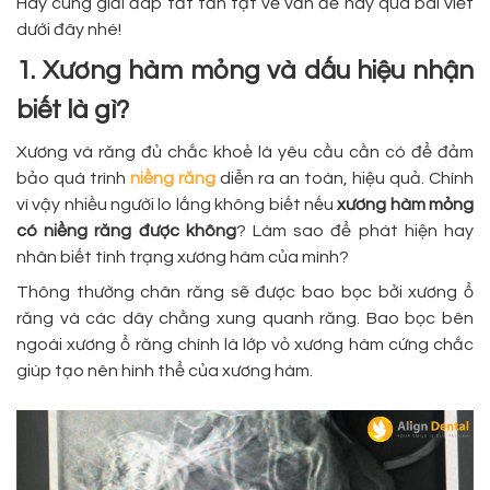
Hãy cùng giải đáp tất tần tật về vấn đề này qua bài viết
dưới đây nhé!
1. Xương hàm mỏng và dấu hiệu nhận
biết là gì?
Xương và răng đủ chắc khoẻ là yêu cầu cần có để đảm
bảo quá trình
niềng răng
diễn ra an toàn, hiệu quả. Chính
vì vậy nhiều người lo lắng không biết nếu
xương hàm mỏng
có niềng răng được không
? Làm sao để phát hiện hay
nhân biết tình trạng xương hàm của mình?
Thông thường chân răng sẽ được bao bọc bởi xương ổ
răng và các dây chằng xung quanh răng. Bao bọc bên
ngoài xương ổ răng chính là lớp vỏ xương hàm cứng chắc
giúp tạo nên hình thể của xương hàm.