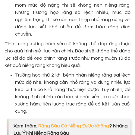
móm mức độ nặng thì sẽ không nên niềng răng.
Những trường hợp răng sai lệch nhiều, mức độ
nghiêm trọng thì sẽ cần can thiệp nhổ răng cùng với
dùng lực siết khá nhiều để đảm bảo răng dịch
chuyển.
Tình trạng xương hàm yếu sẽ không thể đáp ứng được
cho quá trình siết lực nắn chỉnh. Bác sĩ sẽ không thể dùng
lực tối đa để kéo chỉnh răng trước như mong muốn từ đó
kết quả niềng răng không hiệu quả.
Trường hợp thứ 2 khi bệnh nhân niềng răng sai lệch
mức độ nhẹ, không cần nhổ răng và dùng nhiều lực
kéo lùi thì có khả năng thực hiện được. Tuy nhiên, để
khẳng định chính xác bác sĩ phải kiểm tra sức khoẻ
xương hàm, tiên lượng trục răng để có kết luận cuối
cùng.
Xem thêm:
Răng Sâu Có Niềng Được Không
? Những
Lưu Ý Khi Niềng Răng Sâu