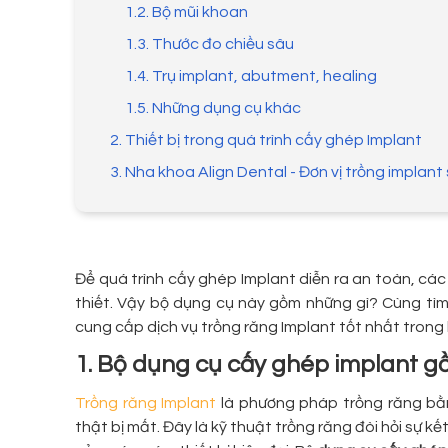
1.2. Bộ mũi khoan
1.3. Thước đo chiều sâu
1.4. Trụ implant, abutment, healing
1.5. Những dụng cụ khác
2. Thiết bị trong quá trình cấy ghép Implant
3. Nha khoa Align Dental - Đơn vị trồng implant 
Để quá trình cấy ghép Implant diễn ra an toàn, cá
thiết. Vậy bộ dụng cụ này gồm những gì? Cùng tìm 
cung cấp dịch vụ trồng răng Implant tốt nhất trong b
1. Bộ dụng cụ cấy ghép implant g
Trồng răng Implant
là phương pháp trồng răng bằ
thật bị mất. Đây là kỹ thuật trồng răng đòi hỏi sự k