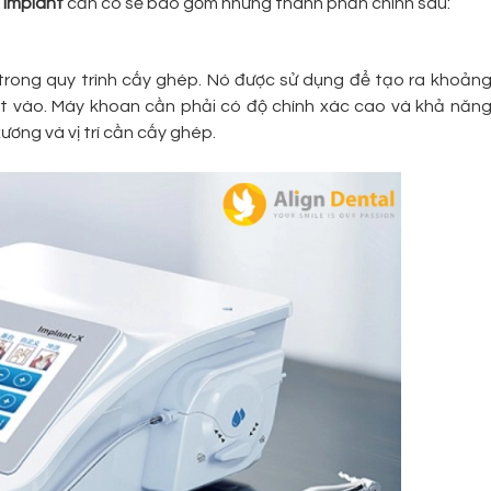
 Implant
cần có sẽ bao gồm những thành phần chính sau:
 trong quy trình cấy ghép. Nó được sử dụng để tạo ra khoản
ặt vào. Máy khoan cần phải có độ chính xác cao và khả năn
xương và vị trí cần cấy ghép.