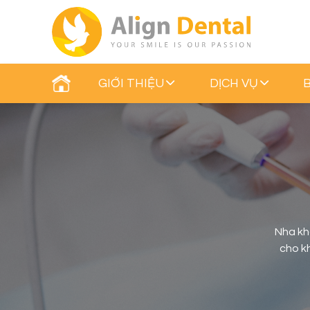
GIỚI THIỆU
DỊCH VỤ
Nha kh
cho kh