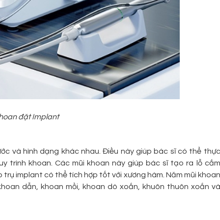
hoan đặt Implant
ước và hình dạng khác nhau. Điều này giúp bác sĩ có thể thự
y trình khoan. Các mũi khoan này giúp bác sĩ tạo ra lỗ cắ
o trụ implant có thể tích hợp tốt với xương hàm. Năm mũi khoa
 khoan dẫn, khoan mồi, khoan dò xoắn, khuôn thuôn xoắn v