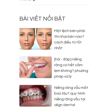
g
BÀI VIẾT NỔI BẬT
g
Mặt lệch bên phải
thì nhai bên nào?
cách điều trị tốt
nhất
[hỏi - đáp] niềng
răng có hết cằm
lẹm không? phương
pháp xử lý
Niềng răng vẩu mất
bao lâu? quy trình
niềng răng vẩu tại
align dental