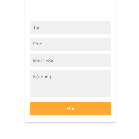
y
n
ã
u
g
g
t
a