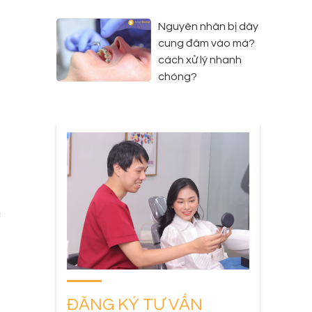
Nguyên nhân bị dây
cung đâm vào má?
cách xử lý nhanh
chóng?
c
m
n
à
ĐĂNG KÝ TƯ VẤN