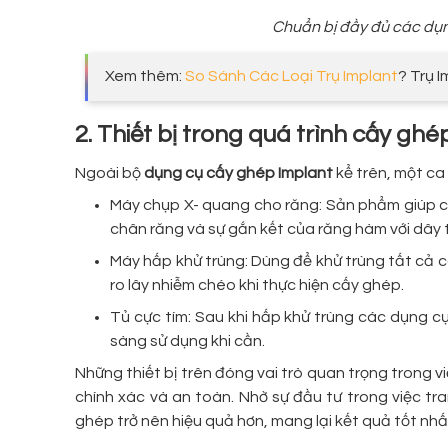
Chuẩn bị đầy đủ các dụn
Xem thêm:
So Sánh Các Loại Trụ Implant
? Trụ 
2. Thiết bị trong quá trình cấy gh
Ngoài bộ
dụng cụ cấy ghép Implant
kể trên, một ca
Máy chụp X- quang cho răng: Sản phẩm giúp chụ
chân răng và sự gắn kết của răng hàm với dây t
Máy hấp khử trùng: Dùng để khử trùng tất cả c
ro lây nhiễm chéo khi thực hiện cấy ghép.
Tủ cực tím: Sau khi hấp khử trùng các dụng c
sàng sử dụng khi cần.
Những thiết bị trên đóng vai trò quan trọng trong v
chính xác và an toàn. Nhờ sự đầu tư trong việc tr
ghép trở nên hiệu quả hơn, mang lại kết quả tốt nh