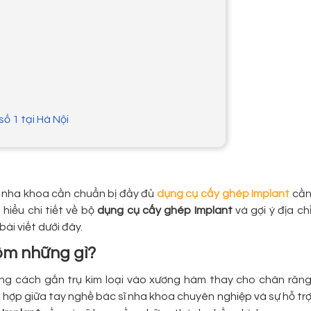
số 1 tại Hà Nội
c nha khoa cần chuẩn bị đầy đủ
dụng cụ cấy ghép Implant
cầ
hiểu chi tiết về bộ
dụng cụ cấy ghép Implant
và gợi ý địa ch
ài viết dưới đây.
ồm những gì?
ng cách gắn trụ kim loại vào xương hàm thay cho chân răn
ết hợp giữa tay nghề bác sĩ nha khoa chuyên nghiệp và sự hỗ tr