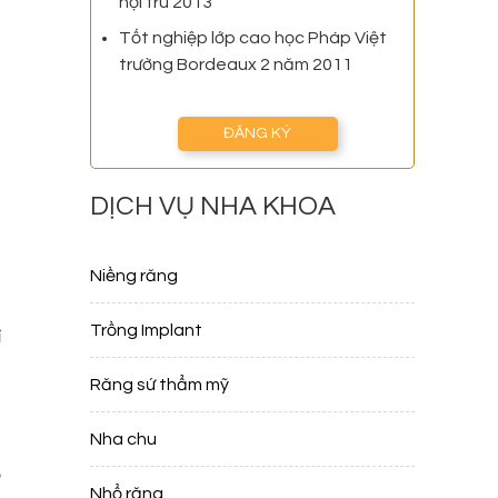
nội trú 2013
Tốt nghiệp lớp cao học Pháp Việt
trường Bordeaux 2 năm 2011
ĐĂNG KÝ
DỊCH VỤ NHA KHOA
Niềng răng
n
Trồng Implant
ỉ
Răng sứ thẩm mỹ
Nha chu
g
ợ
Nhổ răng