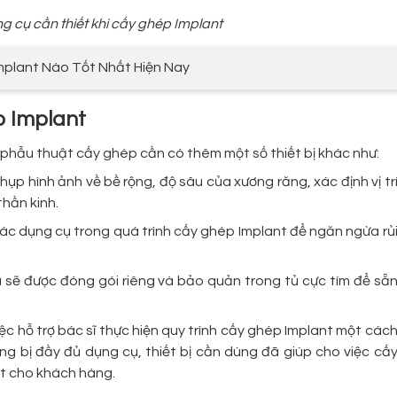
g cụ cần thiết khi cấy ghép Implant
Implant Nào Tốt Nhất Hiện Nay
ép Implant
 phẫu thuật cấy ghép cần có thêm một số thiết bị khác như:
p hình ảnh về bề rộng, độ sâu của xương răng, xác định vị tr
hần kinh.
ác dụng cụ trong quá trình cấy ghép Implant để ngăn ngừa rủ
ụ sẽ được đóng gói riêng và bảo quản trong tủ cực tím để sẵ
iệc hỗ trợ bác sĩ thực hiện quy trình cấy ghép Implant một các
ang bị đầy đủ dụng cụ, thiết bị cần dùng đã giúp cho việc cấ
ất cho khách hàng.