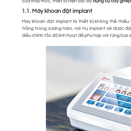
của máy móc, thiết bị hiện đại. Bộ
dụng cụ cấy ghép
1.1. Máy khoan đặt implant
Máy khoan đặt implant là thiết bị không thể thiếu
trống trong xương hàm, nơi trụ implant sẽ được đ
điều chỉnh tốc độ linh hoạt để phù hợp với từng loại 