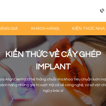
BẢNG GIÁ
KHÁCH HÀNG
KIẾN THỨC NHA
KIẾN THỨC VỀ CẤY GHÉP
IMPLANT
oa Align Dental là hệ thống chuỗi nha khoa tiêu chuẩn luôn m
ách hàng những giá trị vượt trội cả về công nghệ, cơ sở vật ch
ngũ y bác sĩ