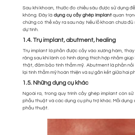
Sau khi khoan, thước đo chiều sâu được sử dụng đ
không. Đây là
dụng cụ cấy ghép Implant
quan trọng
chứng có thể xảy ra sau này. Nếu lỗ khoan chưa đủ
dự tính.
1.4. Trụ implant, abutment, healing
Trụ implant là phần được cấy vào xương hàm, thay
răng sau khi lành có hình dạng thích hợp nhằm giúp 
thật, đảm bảo tính thẩm mỹ. Abutment là phần nối 
lại tính thẩm mỹ hoàn thiện và sự gắn kết giữa hai p
1.5. Những dụng cụ khác
Ngoài ra, trong quy trình cấy ghép implant còn s
phẫu thuật và các dụng cụ phụ trợ khác. Mỗi dụng 
phẫu thuật.