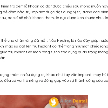
ể kiểm tra xem lỗ khoan có đạt được chiều sâu mong muốn ha
 để đảm bảo trụ implant được đặt đúng vị trí, tránh các biế
 sâu, bác sĩ sẽ phải khoan thêm để đạt được kích thước như đ
 thế cho chân răng đã mất. Nắp Healing là nắp đậy giúp nướ
khi mão sứ đặt lên trụ Implant có thể trông như một chiếc răn
giữa trụ implant và mão răng sứ có tác dụng quan trọng man
hần.
ử dụng thêm nhiều dụng cụ khác như tay vặn implant, máy hú
cụ đều có vai trò riêng và đóng góp vào sự thành công của c