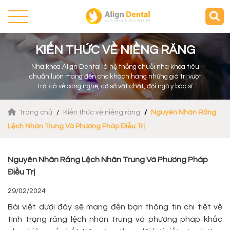
KIẾN THỨC VỀ NIỀNG RĂNG
Nha khoa Align Dental là hệ thống chuỗi nha khoa tiêu
chuẩn luôn mang đến cho khách hàng những giá trị vượt
trội cả về công nghệ, cơ sở vật chất, đội ngũ y bác sĩ
Trang chủ
Kiến thức về niềng răng
Nguyên Nhân Răng
Lệch Nhân Trung Và Phương Pháp Điều Trị
Nguyên Nhân Răng Lệch Nhân Trung Và Phương Pháp
Điều Trị
29/02/2024
Bài viết dưới đây sẽ mang đến bạn thông tin chi tiết về
tình trạng răng lệch nhân trung và phương pháp khắc