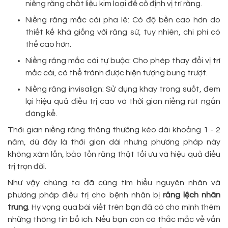
niềng răng chất liệu kim loại để cố định vị trí răng.
Niềng răng mắc cài pha lê: Có độ bền cao hơn do
thiết kế khá giống với răng sứ, tuy nhiên, chi phí có
thể cao hơn.
Niềng răng mắc cài tự buộc: Cho phép thay đổi vị trí
mắc cài, có thể tránh được hiện tượng bung trượt.
Niềng răng invisalign: Sử dụng khay trong suốt, đem
lại hiệu quả điều trị cao và thời gian niềng rút ngắn
đáng kể.
Thời gian niềng răng thông thường kéo dài khoảng 1 - 2
năm, dù đây là thời gian dài nhưng phương pháp này
không xâm lấn, bảo tồn răng thật tối ưu và hiệu quả điều
trị trọn đời.
Như vậy chúng ta đã cùng tìm hiểu nguyên nhân và
phương pháp điều trị cho bệnh nhân bị
răng lệch nhân
trung
. Hy vọng qua bài viết trên bạn đã có cho mình thêm
những thông tin bổ ích. Nếu bạn còn có thắc mắc về vấn