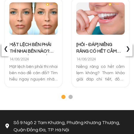
‹
›
MẶT LỆCH BÊN PHẢI
[HỎI - ĐÁP] NIỀNG
THÌ NHAI BÊN NÀO?
RĂNG CÓ HẾT CẰM
CÁCH ĐIỀU TRỊ TỐT
LẸM KHÔNG? PHƯƠNG
14/06/2024
14/06/2024
NHẤT
PHÁP XỬ LÝ
Mặt lệch bên phải thì nhai
Niềng răng có hết cằm
bên nào để cân đối? Tìm
lẹm không? Tham khảo
hiểu ngay nguyên nhân,
giải đáp chi tiết, đồng
câu hỏi liên quan và
thời chia sẻ các phương
cách khắc phục mặt lệch
pháp niềng răng cằm
bên phải hiệu quả nhất
lẹm hiệu quả và địa chỉ
dưới đây!
uy tín tại Hà Nội.
Số 9 Ngõ 2 Tam Khương, Phường Khương Thượng,
Quận Đống Đa, TP. Hà Nội