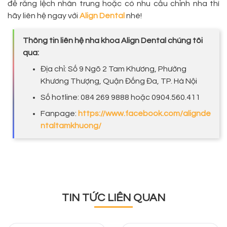
đề răng lệch nhân trung hoặc có nhu cầu chỉnh nha thì
hãy liên hệ ngay với
Align Dental
nhé!
Thông tin liên hệ nha khoa Align Dental chúng tôi
qua:
Địa chỉ: Số 9 Ngõ 2 Tam Khương, Phường
Khương Thượng, Quận Đống Đa, TP. Hà Nội
Số hotline: 084 269 9888 hoặc 0904.560.411
Fanpage:
https://www.facebook.com/alignde
ntaltamkhuong/
TIN TỨC LIÊN QUAN