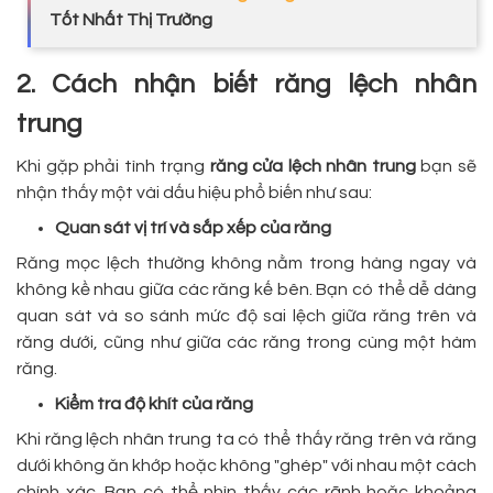
Tốt Nhất Thị Trường
2. Cách nhận biết răng lệch nhân
trung
Khi gặp phải tình trạng
răng cửa lệch nhân trung
bạn sẽ
nhận thấy một vài dấu hiệu phổ biến như sau:
Quan sát vị trí và sắp xếp của răng
Răng mọc lệch thường không nằm trong hàng ngay và
không kề nhau giữa các răng kế bên. Bạn có thể dễ dàng
quan sát và so sánh mức độ sai lệch giữa răng trên và
răng dưới, cũng như giữa các răng trong cùng một hàm
răng.
Kiểm tra độ khít của răng
Khi răng lệch nhân trung ta có thể thấy răng trên và răng
dưới không ăn khớp hoặc không "ghép" với nhau một cách
chính xác. Bạn có thể nhìn thấy các rãnh hoặc khoảng