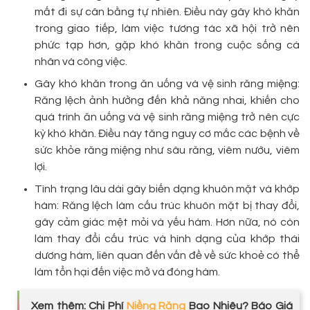
mất đi sự cân bằng tự nhiên. Điều này gây khó khăn
trong giao tiếp, làm việc tương tác xã hội trở nên
phức tạp hơn, gặp khó khăn trong cuộc sống cá
nhân và công việc.
Gây khó khăn trong ăn uống và vệ sinh răng miệng:
Răng lệch ảnh hưởng đến khả năng nhai, khiến cho
quá trình ăn uống và vệ sinh răng miệng trở nên cực
kỳ khó khăn. Điều này tăng nguy cơ mắc các bệnh về
sức khỏe răng miệng như sâu răng, viêm nướu, viêm
lợi.
Tình trạng lâu dài gây biến dạng khuôn mặt và khớp
hàm: Răng lệch làm cấu trúc khuôn mặt bị thay đổi,
gây cảm giác mệt mỏi và yếu hàm. Hơn nữa, nó còn
làm thay đổi cấu trúc và hình dạng của khớp thái
dương hàm, liên quan đến vấn đề về sức khoẻ có thể
làm tổn hại đến việc mở và đóng hàm.
Xem thêm: Chi Phí
Niềng Răng
Bao Nhiêu? Báo Giá