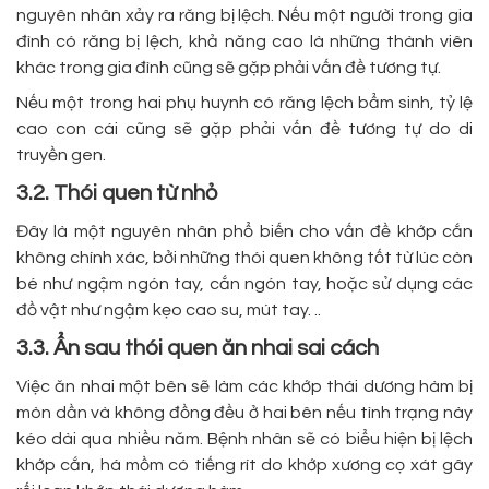
nguyên nhân xảy ra răng bị lệch. Nếu một người trong gia
đình có răng bị lệch, khả năng cao là những thành viên
khác trong gia đình cũng sẽ gặp phải vấn đề tương tự.
Nếu một trong hai phụ huynh có răng lệch bẩm sinh, tỷ lệ
cao con cái cũng sẽ gặp phải vấn đề tương tự do di
truyền gen.
3.2. Thói quen từ nhỏ
Đây là một nguyên nhân phổ biến cho vấn đề khớp cắn
không chính xác, bởi những thói quen không tốt từ lúc còn
bé như ngậm ngón tay, cắn ngón tay, hoặc sử dụng các
đồ vật như ngậm kẹo cao su, mút tay. ..
3.3. Ẩn sau thói quen ăn nhai sai cách
Việc ăn nhai một bên sẽ làm các khớp thái dương hàm bị
mòn dần và không đồng đều ở hai bên nếu tình trạng này
kéo dài qua nhiều năm. Bệnh nhân sẽ có biểu hiện bị lệch
khớp cắn, há mồm có tiếng rít do khớp xương cọ xát gây