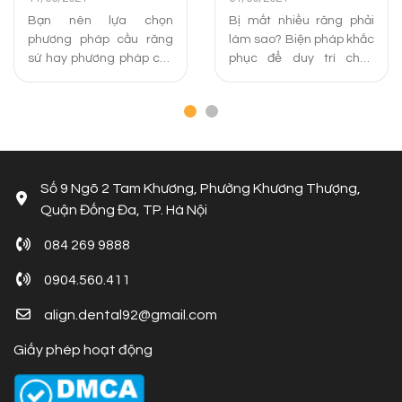
BẠN
NHẤT
Bạn nên lựa chọn
Bị mất nhiều răng phải
phương pháp cầu răng
làm sao? Biện pháp khắc
sứ hay phương pháp cấy
phục để duy trì chức
ghép Implant để trồng
năng ăn nhai, thẩm mỹ
răng vĩnh viễn? Câu trả
và sức khỏe nha khoa là
lời sẽ có trong bài viết
gì? Cùng Align Dental tìm
dưới đây của Nha khoa
hiểu ngay nhé!
Align Dental.
Số 9 Ngõ 2 Tam Khương, Phường Khương Thượng,
Quận Đống Đa, TP. Hà Nội
084 269 9888
0904.560.411
align.dental92@gmail.com
Giấy phép hoạt động