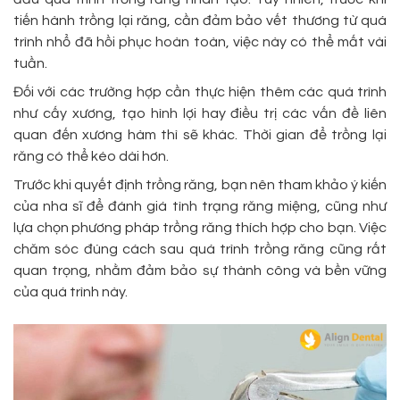
tiến hành trồng lại răng, cần đảm bảo vết thương từ quá
trình nhổ đã hồi phục hoàn toàn, việc này có thể mất vài
tuần.
Đối với các trường hợp cần thực hiện thêm các quá trình
như cấy xương, tạo hình lợi hay điều trị các vấn đề liên
quan đến xương hàm thì sẽ khác. Thời gian để trồng lại
răng có thể kéo dài hơn.
Trước khi quyết định trồng răng, bạn nên tham khảo ý kiến
của nha sĩ để đánh giá tình trạng răng miệng, cũng như
lựa chọn phương pháp trồng răng thích hợp cho bạn. Việc
chăm sóc đúng cách sau quá trình trồng răng cũng rất
quan trọng, nhằm đảm bảo sự thành công và bền vững
của quá trình này.