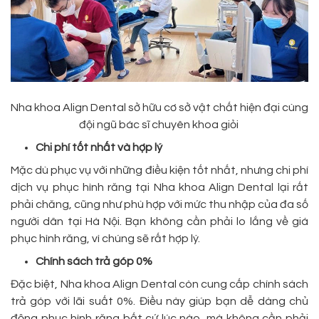
Nha khoa Align Dental sở hữu cơ sở vật chất hiện đại cùng
đội ngũ bác sĩ chuyên khoa giỏi
Chi phí tốt nhất và hợp lý
Mặc dù phục vụ với những điều kiện tốt nhất, nhưng chi phí
dịch vụ phục hình răng tại Nha khoa Align Dental lại rất
phải chăng, cũng như phù hợp với mức thu nhập của đa số
người dân tại Hà Nội. Bạn không cần phải lo lắng về giá
phục hình răng, vì chúng sẽ rất hợp lý.
Chính sách trả góp 0%
Đặc biệt, Nha khoa Align Dental còn cung cấp chính sách
trả góp với lãi suất 0%. Điều này giúp bạn dễ dàng chủ
động phục hình răng bất cứ lúc nào, mà không cần phải