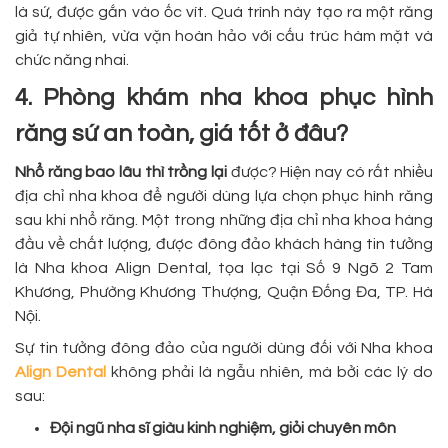
là sứ, được gắn vào ốc vít. Quá trình này tạo ra một răng
giả tự nhiên, vừa vặn hoàn hảo với cấu trúc hàm mặt và
chức năng nhai.
4. Phòng khám nha khoa phục hình
răng sứ an toàn, giá tốt ở đâu?
Nhổ răng bao lâu thì trồng lại
được? Hiện nay có rất nhiều
địa chỉ nha khoa để người dùng lựa chọn phục hình răng
sau khi nhổ răng. Một trong những địa chỉ nha khoa hàng
đầu về chất lượng, được đông đảo khách hàng tin tưởng
là Nha khoa Align Dental, tọa lạc tại Số 9 Ngõ 2 Tam
Khương, Phường Khương Thượng, Quận Đống Đa, TP. Hà
Nội.
Sự tin tưởng đông đảo của người dùng đối với Nha khoa
Align Dental
không phải là ngẫu nhiên, mà bởi các lý do
sau:
Đội ngũ nha sĩ giàu kinh nghiệm, giỏi chuyên môn