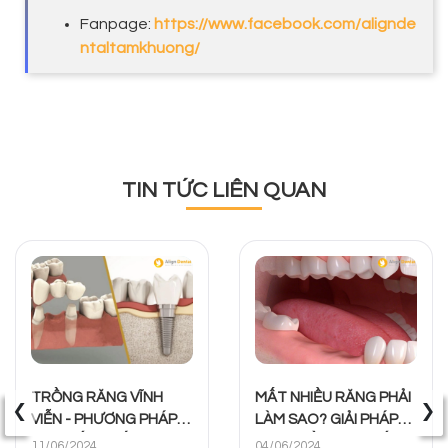
Fanpage:
https://www.facebook.com/alignde
ntaltamkhuong/
TIN TỨC LIÊN QUAN
‹
›
TRỒNG RĂNG VĨNH
MẤT NHIỀU RĂNG PHẢI
VIỄN - PHƯƠNG PHÁP
LÀM SAO? GIẢI PHÁP
NÀO TỐT NHẤT CHO
PHỤC HỒI RĂNG TỐT
11/06/2024
04/06/2024