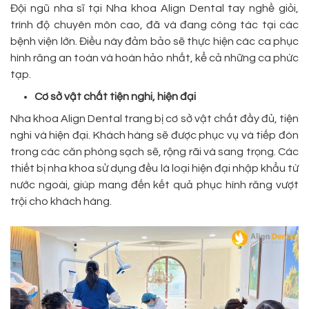
Đội ngũ nha sĩ tại Nha khoa Align Dental tay nghề giỏi,
trình độ chuyên môn cao, đã và đang công tác tại các
bệnh viện lớn. Điều này đảm bảo sẽ thực hiện các ca phục
hình răng an toàn và hoàn hảo nhất, kể cả những ca phức
tạp.
Cơ sở vật chất tiện nghi, hiện đại
Nha khoa Align Dental trang bị cơ sở vật chất đầy đủ, tiện
nghi và hiện đại. Khách hàng sẽ được phục vụ và tiếp đón
trong các căn phòng sạch sẽ, rộng rãi và sang trọng. Các
thiết bị nha khoa sử dụng đều là loại hiện đại nhập khẩu từ
nước ngoài, giúp mang đến kết quả phục hình răng vượt
trội cho khách hàng.