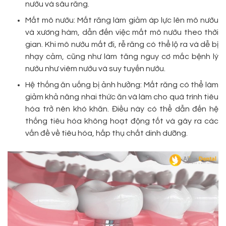
nướu và sâu răng.
Mất mô nướu: Mất răng làm giảm áp lực lên mô nướu
và xương hàm, dẫn đến việc mất mô nướu theo thời
gian. Khi mô nướu mất đi, rễ răng có thể lộ ra và dễ bị
nhạy cảm, cũng như làm tăng nguy cơ mắc bệnh lý
nướu như viêm nướu và suy tuyến nướu.
Hệ thống ăn uống bị ảnh hưởng: Mất răng có thể làm
giảm khả năng nhai thức ăn và làm cho quá trình tiêu
hóa trở nên khó khăn. Điều này có thể dẫn đến hệ
thống tiêu hóa không hoạt động tốt và gây ra các
vấn đề về tiêu hóa, hấp thụ chất dinh dưỡng.