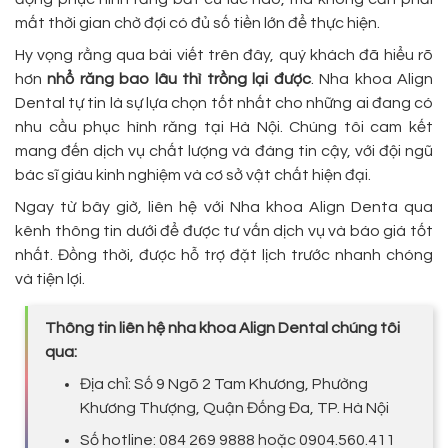
mất thời gian chờ đợi có đủ số tiền lớn để thực hiện.
Hy vọng rằng qua bài viết trên đây, quý khách đã hiểu rõ
hơn
nhổ răng bao lâu thì trồng lại được
. Nha khoa Align
Dental tự tin là sự lựa chọn tốt nhất cho những ai đang có
nhu cầu phục hình răng tại Hà Nội. Chúng tôi cam kết
mang đến dịch vụ chất lượng và đáng tin cậy, với đội ngũ
bác sĩ giàu kinh nghiệm và cơ sở vật chất hiện đại.
Ngay từ bây giờ, liên hệ với Nha khoa Align Denta qua
kênh thông tin dưới để được tư vấn dịch vụ và báo giá tốt
nhất. Đồng thời, được hỗ trợ đặt lịch trước nhanh chóng
và tiện lợi.
Thông tin liên hệ nha khoa Align Dental chúng tôi
qua:
Địa chỉ: Số 9 Ngõ 2 Tam Khương, Phường
Khương Thượng, Quận Đống Đa, TP. Hà Nội
Số hotline: 084 269 9888 hoặc 0904.560.411