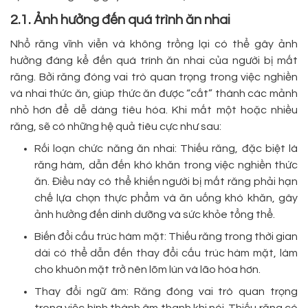
2.1. Ảnh hưởng đến quá trình ăn nhai
Nhổ răng vĩnh viễn và không trồng lại có thể gây ảnh
hưởng đáng kể đến quá trình ăn nhai của người bị mất
răng. Bởi răng đóng vai trò quan trọng trong việc nghiền
và nhai thức ăn, giúp thức ăn được “cắt” thành các mảnh
nhỏ hơn để dễ dàng tiêu hóa. Khi mất một hoặc nhiều
răng, sẽ có những hệ quả tiêu cực như sau:
Rối loạn chức năng ăn nhai: Thiếu răng, đặc biệt là
răng hàm, dẫn đến khó khăn trong việc nghiền thức
ăn. Điều này có thể khiến người bị mất răng phải hạn
chế lựa chọn thực phẩm và ăn uống khó khăn, gây
ảnh hưởng đến dinh dưỡng và sức khỏe tổng thể.
Biến đổi cấu trúc hàm mặt: Thiếu răng trong thời gian
dài có thể dẫn đến thay đổi cấu trúc hàm mặt, làm
cho khuôn mặt trở nên lõm lún và lão hóa hơn.
Thay đổi ngữ âm: Răng đóng vai trò quan trọng