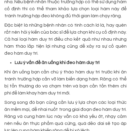
nha. Nếu bệnh nhân thuộc trường hợp có thể sử dụng hàm
cố định thì có thể tham khảo lựa chọn loại hàm này để
tránh trường hợp đeo không đủ thời gian làm chạy răng.
Đặc biệt là những bệnh nhân có tính cách lơ là, hay quên
rất nên hỏi ý kiến của bác sĩ để lựa chọn khí cụ cố định này.
Cả hai loại hàm duy trì điều cho kết quả như nhau nhưng
hàm tháo lắp tiện lợi nhưng cũng dễ xảy ra sự cố quên
đeo hàm duy trì.
Lưu ý vấn đề ăn uống khi đeo hàm duy trì
Khi ăn uống bạn cần chú ý tháo hàm duy trì trước khi ăn
tránh trường hợp cắn vỡ làm biến dạng hàm. Răng có thể
bị tổn thương do va chạm trên và bạn cần tốn thêm chi
phí để làm khay hàm duy trì mới.
Song song đó bạn cũng cần lưu ý lựa chọn các loại thức
ăn mềm mại, dễ nhai nuốt trong giai đoạn đeo hàm duy trì.
Răng và cung hàm lúc này vẫn có khá yếu ớt, nhạy cảm
nên nếu ăn thực phẩm quá cứng, quá dẻo dai sẽ tạo áp
lực lên cung hàm khiến răng dễ bị xô lệch.