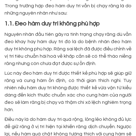
Trong trường hợp đeo hàm duy trì vẫn bị chạy răng là do
những nguyên nhân như sau:
1.1. Đeo hàm duy trì không phù hợp
Nguyên nhân đầu tiên gây ra tình trạng chạy răng dù vẫn
đeo khay hay hàm duy trì đó là do bệnh nhân đeo hàm
duy trì không phù hợp. Răng sai lệch đã được điều chỉnh về
vị trí tiêu chuẩn hài hoà về khớp cắn sẽ có thể tháo niềng
răng nhưng còn chưa đạt được sự ổn định.
Lúc này đeo hàm duy trì được thiết kế phù hợp sẽ giúp giữ
răng và cung hàm ổn định, có thời gian thích nghi. Tuy
nhiên nếu hàm duy trì không được thiết kế vừa vặn từ kiểu
dáng đến kích thước chuẩn xác cho cung hàm của người
đeo sẽ làm răng bị chạy và thậm chí xô lệch nghiêm trọng
hơn.
Điều này là do hàm duy trì quá rộng, lỏng lẻo không đủ lực
để giữ răng ở vị trí hiện tại khiến răng dịch chuyển. Ngược
lại, nếu hàm quá chặt không tương thích với cung hàm sẽ