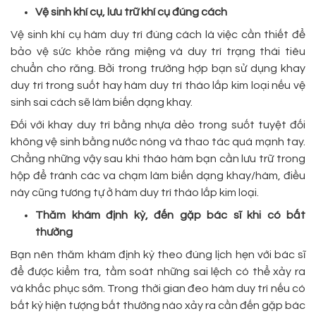
Vệ sinh khí cụ, lưu trữ khí cụ đúng cách
Vệ sinh khí cụ hàm duy trì đúng cách là việc cần thiết để
bảo vệ sức khỏe răng miệng và duy trì trạng thái tiêu
chuẩn cho răng. Bởi trong trường hợp bạn sử dụng khay
duy trì trong suốt hay hàm duy trì tháo lắp kim loại nếu vệ
sinh sai cách sẽ làm biến dạng khay.
Đối với khay duy trì bằng nhựa dẻo trong suốt tuyệt đối
không vệ sinh bằng nước nóng và thao tác quá mạnh tay.
Chẳng những vậy sau khi tháo hàm bạn cần lưu trữ trong
hộp để tránh các va chạm làm biến dạng khay/hàm, điều
này cũng tương tự ở hàm duy trì tháo lắp kim loại.
Thăm khám định kỳ, đến gặp bác sĩ khi có bất
thường
Bạn nên thăm khám định kỳ theo đúng lịch hẹn với bác sĩ
để được kiểm tra, tầm soát những sai lệch có thể xảy ra
và khắc phục sớm. Trong thời gian đeo hàm duy trì nếu có
bất kỳ hiện tượng bất thường nào xảy ra cần đến gặp bác