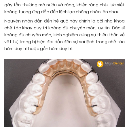
gây tổn thương mô nướu và răng, khiến răng chịu lực siết
không tương ứng dẫn đến lệch lạc chồng chéo lên nhau.
Nguyên nhân dẫn đến hệ quả này chính là bởi nha khoa
chế tác khay duy trì không đủ chuyên môn, uy tín. Bác sĩ
không đủ chuyên môn, kinh nghiệm cùng sự thiếu thốn về
vật tư, trang bị hiện đại dẫn đến sự sai lệch trong chế tác
hàm duy trì hoặc gắn hàm duy trì.