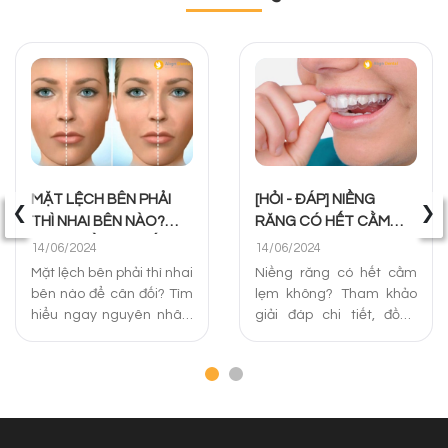
‹
›
MẶT LỆCH BÊN PHẢI
[HỎI - ĐÁP] NIỀNG
THÌ NHAI BÊN NÀO?
RĂNG CÓ HẾT CẰM
CÁCH ĐIỀU TRỊ TỐT
LẸM KHÔNG? PHƯƠNG
14/06/2024
14/06/2024
NHẤT
PHÁP XỬ LÝ
Mặt lệch bên phải thì nhai
Niềng răng có hết cằm
bên nào để cân đối? Tìm
lẹm không? Tham khảo
hiểu ngay nguyên nhân,
giải đáp chi tiết, đồng
câu hỏi liên quan và
thời chia sẻ các phương
cách khắc phục mặt lệch
pháp niềng răng cằm
bên phải hiệu quả nhất
lẹm hiệu quả và địa chỉ
dưới đây!
uy tín tại Hà Nội.