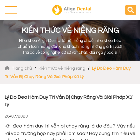
KIẾN THỨC VỀ NIỀNG RĂNG
Nha khoa Align Dental là hệ thống chuỗi nha khoa tiêu
chuẩn luôn mang đến cho khách hàng những giá trị vượt
trội cả về công nghệ, cơ sở vật chất, đội ngũ y bác sĩ
Trang chủ
Kiến thức về niềng răng
Lý Do Đeo Hàm Duy
Trì Vẫn Bị Chạy Răng Và Giải Pháp Xử Lý
Lý Do Đeo Hàm Duy Trì Vẫn Bị Chạy Răng Và Giải Pháp Xử
Lý
26/07/2023
Khi đeo hàm duy trì vẫn bị chạy răng là do đâu? Vậy nếu
rơi vào trường hợp này phải làm sao? Hãy cùng tìm hiểu về