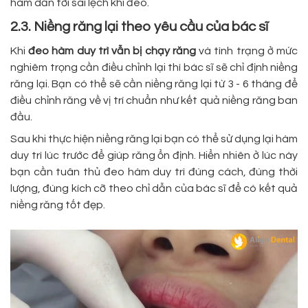
hàm dẫn tới sai lệch khi đeo.
2.3. Niềng răng lại theo yêu cầu của bác sĩ
Khi
đeo hàm duy trì vẫn bị chạy răng
và tình trạng ở mức
nghiêm trọng cần điều chỉnh lại thì bác sĩ sẽ chỉ định niềng
răng lại. Bạn có thể sẽ cần niềng răng lại từ 3 - 6 tháng để
điều chỉnh răng về vị trí chuẩn như kết quả niềng răng ban
đầu.
Sau khi thực hiện niềng răng lại bạn có thể sử dụng lại hàm
duy trì lúc trước để giúp răng ổn định. Hiển nhiên ở lúc này
bạn cần tuân thủ đeo hàm duy trì đúng cách, đúng thời
lượng, đúng kích cỡ theo chỉ dẫn của bác sĩ để có kết quả
niềng răng tốt đẹp.