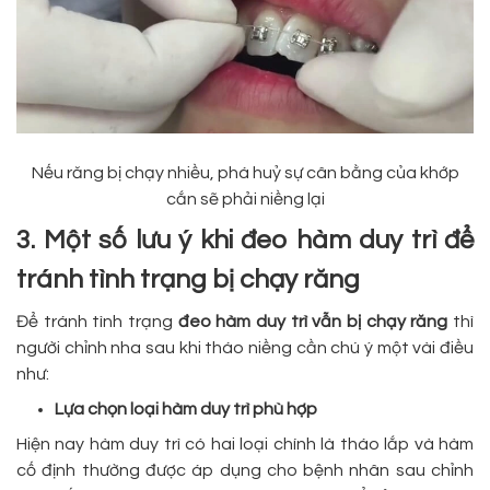
Nếu răng bị chạy nhiều, phá huỷ sự cân bằng của khớp
cắn sẽ phải niềng lại
3. Một số lưu ý khi đeo hàm duy trì để
tránh tình trạng bị chạy răng
Để tránh tình trạng
đeo hàm duy trì vẫn bị chạy răng
thì
người chỉnh nha sau khi tháo niềng cần chú ý một vài điều
như:
Lựa chọn loại hàm duy trì phù hợp
Hiện nay hàm duy trì có hai loại chính là tháo lắp và hàm
cố định thường được áp dụng cho bệnh nhân sau chỉnh