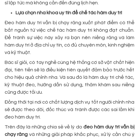
sĩ lập tức mà không cần đến đúng lịch hẹn.
Lựa chọn nha khoa uy tín để chế tác hàm duy trì
Đeo hàm duy trì vẫn bị chạy răng xuất phát điểm có thể
bắt nguồn từ việc chế tác hàm duy trì không đạt chuẩn.
Để tránh sự việc này xảy ra bạn nên niềng răng và làm
hàm duy trì ở địa chỉ uy tín, có đủ chuyên môn, kinh nghiệm
và kỹ thuật.
Bác sĩ giỏi, có tay nghề cùng hệ thống cơ sở vật chất hiện
đại, tiên tiến sẽ là điều kiện tiên quyết đảm bảo trước hết
cho hiệu quả chỉnh nha. Và sau đó là hàm duy trì chế tác,
kỹ thuật đeo, hướng dẫn sử dụng, thăm khám sau niềng
cũng được tối ưu.
Đồng thời tại nơi có chất lượng dịch vụ tốt người chỉnh nha
sẽ được theo dõi, đốc thúc và tránh được các sai lầm khi
đeo hàm duy trì.
Trên đây là những chia sẻ về lý do
đeo hàm duy trì vẫn bị
chạy răng
và những giải pháp khắc phục, xử lý cần chú ý