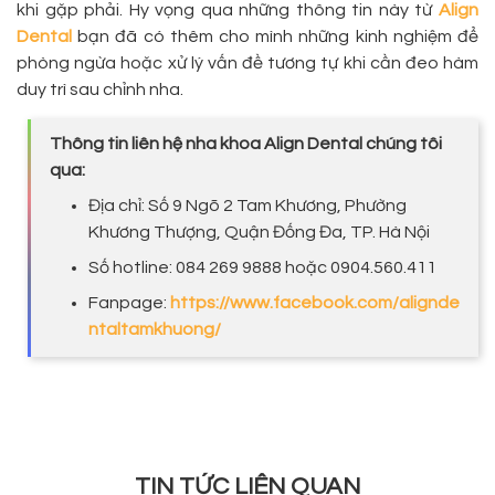
khi gặp phải. Hy vọng qua những thông tin này từ
Align
Dental
bạn đã có thêm cho mình những kinh nghiệm để
phòng ngừa hoặc xử lý vấn đề tương tự khi cần đeo hàm
duy trì sau chỉnh nha.
Thông tin liên hệ nha khoa Align Dental chúng tôi
qua:
Địa chỉ: Số 9 Ngõ 2 Tam Khương, Phường
Khương Thượng, Quận Đống Đa, TP. Hà Nội
Số hotline: 084 269 9888 hoặc 0904.560.411
Fanpage:
https://www.facebook.com/alignde
ntaltamkhuong/
TIN TỨC LIÊN QUAN