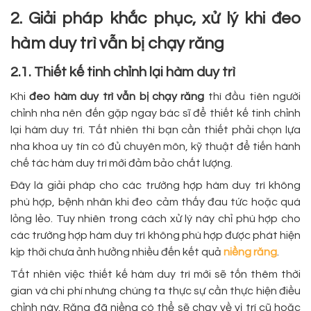
2. Giải pháp khắc phục, xử lý khi đeo
hàm duy trì vẫn bị chạy răng
2.1. Thiết kế tinh chỉnh lại hàm duy trì
Khi
đeo hàm duy trì vẫn bị chạy răng
thì đầu tiên người
chỉnh nha nên đến gặp ngay bác sĩ để thiết kế tinh chỉnh
lại hàm duy trì. Tất nhiên thì bạn cần thiết phải chọn lựa
nha khoa uy tín có đủ chuyên môn, kỹ thuật để tiến hành
chế tác hàm duy trì mới đảm bảo chất lượng.
Đây là giải pháp cho các trường hợp hàm duy trì không
phù hợp, bệnh nhân khi đeo cảm thấy đau tức hoặc quá
lỏng lẻo. Tuy nhiên trong cách xử lý này chỉ phù hợp cho
các trường hợp hàm duy trì không phù hợp được phát hiện
kịp thời chưa ảnh hưởng nhiều đến kết quả
niềng răng
.
Tất nhiên việc thiết kế hàm duy trì mới sẽ tốn thêm thời
gian và chi phí nhưng chúng ta thực sự cần thực hiện điều
chỉnh này. Răng đã niềng có thể sẽ chạy về vị trí cũ hoặc