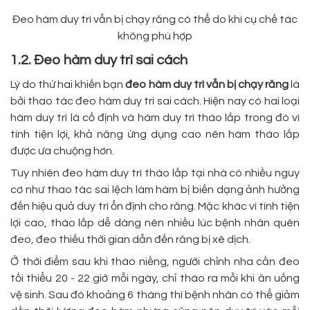
Đeo hàm duy trì vẫn bị chạy răng có thể do khí cụ chế tác
không phù hợp
1.2. Đeo hàm duy trì sai cách
Lý do thứ hai khiến bạn
đeo hàm duy trì vẫn bị chạy răng
là
bởi thao tác đeo hàm duy trì sai cách. Hiện nay có hai loại
hàm duy trì là cố định và hàm duy trì tháo lắp trong đó vì
tính tiện lợi, khả năng ứng dụng cao nên hàm tháo lắp
được ưa chuộng hơn.
Tuy nhiên đeo hàm duy trì tháo lắp tại nhà có nhiều nguy
cơ như thao tác sai lệch làm hàm bị biến dạng ảnh hưởng
đến hiệu quả duy trì ổn định cho răng. Mặc khác vì tính tiện
lợi cao, tháo lắp dễ dàng nên nhiều lúc bệnh nhân quên
đeo, đeo thiếu thời gian dẫn đến răng bị xê dịch.
Ở thời điểm sau khi tháo niềng, người chỉnh nha cần đeo
tối thiểu 20 - 22 giờ mỗi ngày, chỉ tháo ra mỗi khi ăn uống
vệ sinh. Sau đó khoảng 6 tháng thì bệnh nhân có thể giảm