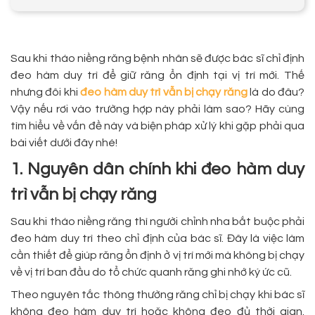
Sau khi tháo niềng răng bệnh nhân sẽ được bác sĩ chỉ định
đeo hàm duy trì để giữ răng ổn định tại vị trí mới. Thế
nhưng đôi khi
đeo hàm duy trì vẫn bị chạy răng
là do đâu?
Vậy nếu rơi vào trường hợp này phải làm sao? Hãy cùng
tìm hiểu về vấn đề này và biện pháp xử lý khi gặp phải qua
bài viết dưới đây nhé!
1. Nguyên dân chính khi đeo hàm duy
trì vẫn bị chạy răng
Sau khi tháo niềng răng thì người chỉnh nha bắt buộc phải
đeo hàm duy trì theo chỉ định của bác sĩ. Đây là việc làm
cần thiết để giúp răng ổn định ở vị trí mới mà không bị chạy
về vị trí ban đầu do tổ chức quanh răng ghi nhớ ký ức cũ.
Theo nguyên tắc thông thường răng chỉ bị chạy khi bác sĩ
không đeo hàm duy trì hoặc không đeo đủ thời gian.