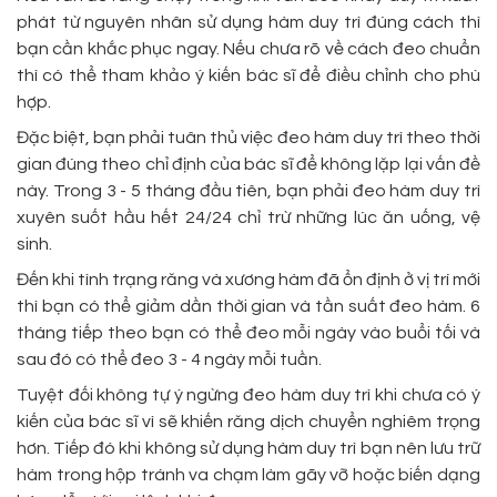
phát từ nguyên nhân sử dụng hàm duy trì đúng cách thì
bạn cần khắc phục ngay. Nếu chưa rõ về cách đeo chuẩn
thì có thể tham khảo ý kiến bác sĩ để điều chỉnh cho phù
hợp.
Đặc biệt, bạn phải tuân thủ việc đeo hàm duy trì theo thời
gian đúng theo chỉ định của bác sĩ để không lặp lại vấn đề
này. Trong 3 - 5 tháng đầu tiên, bạn phải đeo hàm duy trì
xuyên suốt hầu hết 24/24 chỉ trừ những lúc ăn uống, vệ
sinh.
Đến khi tình trạng răng và xương hàm đã ổn định ở vị trí mới
thì bạn có thể giảm dần thời gian và tần suất đeo hàm. 6
tháng tiếp theo bạn có thể đeo mỗi ngày vào buổi tối và
sau đó có thể đeo 3 - 4 ngày mỗi tuần.
Tuyệt đối không tự ý ngừng đeo hàm duy trì khi chưa có ý
kiến của bác sĩ vì sẽ khiến răng dịch chuyển nghiêm trọng
hơn. Tiếp đó khi không sử dụng hàm duy trì bạn nên lưu trữ
hàm trong hộp tránh va chạm làm gãy vỡ hoặc biến dạng