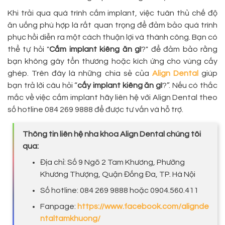
Khi trải qua quá trình cắm implant, việc tuân thủ chế độ
ăn uống phù hợp là rất quan trọng để đảm bảo quá trình
phục hồi diễn ra một cách thuận lợi và thành công. Bạn có
thể tự hỏi "
Cắm implant kiêng ăn gì
?" để đảm bảo rằng
bạn không gây tổn thương hoặc kích ứng cho vùng cấy
ghép. Trên đây là những chia sẻ của
Align Dental
giúp
bạn trả lời câu hỏi “
cấy implant kiêng ăn gì
?”. Nếu có thắc
mắc về việc cắm implant hãy liên hệ với Align Dental theo
số hotline 084 269 9888 để được tư vấn và hỗ trợ.
Thông tin liên hệ nha khoa Align Dental chúng tôi
qua:
Địa chỉ: Số 9 Ngõ 2 Tam Khương, Phường
Khương Thượng, Quận Đống Đa, TP. Hà Nội
Số hotline: 084 269 9888 hoặc 0904.560.411
Fanpage:
https://www.facebook.com/alignde
ntaltamkhuong/