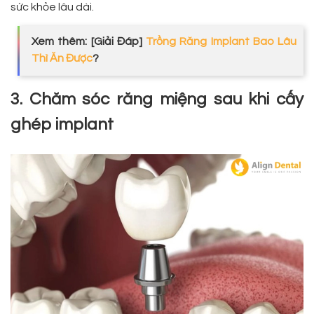
sức khỏe lâu dài.
Xem thêm: [Giải Đáp]
Trồng Răng Implant Bao Lâu
Thì Ăn Được
?
3. Chăm sóc răng miệng sau khi cấy
ghép implant