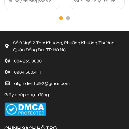
sứ hay phương pháp cấy
phục để duy trì chức
ghép Implant để trồng
năng ăn nhai, thẩm mỹ
răng vĩnh viễn? Câu trả
và sức khỏe nha khoa là
lời sẽ có trong bài viết
gì? Cùng Align Dental tìm
dưới đây của Nha khoa
hiểu ngay nhé!
Align Dental.
Số 9 Ngõ 2 Tam Khương, Phường Khương Thượng,
Quận Đống Đa, TP. Hà Nội
084 269 9888
0904.560.411
align.dental92@gmail.com
Giấy phép hoạt động
CHÍNH SÁCH HỖ TRỢ