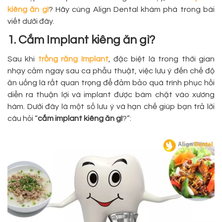
kiêng ăn gì
? Hãy cùng Align Dental khám phá trong bài
viết dưới đây.
1. Cắm Implant kiêng ăn gì?
Sau khi
trồng răng Implant
, đặc biệt là trong thời gian
nhạy cảm ngay sau ca phẫu thuật, việc lưu ý đến chế độ
ăn uống là rất quan trọng để đảm bảo quá trình phục hồi
diễn ra thuận lợi và implant được bám chặt vào xương
hàm. Dưới đây là một số lưu ý và hạn chế giúp bạn trả lời
câu hỏi “
cắm implant kiêng ăn gì
?”: