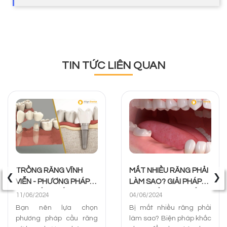
TIN TỨC LIÊN QUAN
‹
›
TRỒNG RĂNG VĨNH
MẤT NHIỀU RĂNG PHẢI
VIỄN - PHƯƠNG PHÁP
LÀM SAO? GIẢI PHÁP
NÀO TỐT NHẤT CHO
PHỤC HỒI RĂNG TỐT
11/06/2024
04/06/2024
BẠN
NHẤT
Bạn nên lựa chọn
Bị mất nhiều răng phải
phương pháp cầu răng
làm sao? Biện pháp khắc