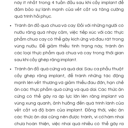
này ít nhất trong 4 tuần đầu sau khi cấy implant để
đảm bảo sự lành mạnh của vết cắt và tăng cường
quá trình hồi phục.
Tránh ăn đồ quá chua và cay: Đối với những người có
nướu răng quá nhạy cảm, việc tiếp xúc với các thực
phẩm chua cay có thể gây kích ứng và đau rát trong
vùng nướu. Để giảm thiểu tình trạng này, tránh ăn
các loại thực phẩm quá chua và cay trong thời gian
sau khi cấy ghép răng implant.
Tránh ăn đồ quá cứng và quá dai: Sau ca phẫu thuật
cấy ghép răng implant, để tránh những tác động
mạnh lên vết thương và giảm thiểu đau đớn, hạn chế
ăn các thực phẩm quá cứng và quá dai. Các thức ăn
cứng có thể gây ra áp lực lớn lên răng implant và
vùng xung quanh, ảnh hưởng đến quá trình lành của
vết cắt và độ bám của implant. Đồng thời, việc ăn
các thức ăn dai cũng nên được tránh, vì cơ hàm nhai
chưa hoàn thiện, việc nhai quá nhiều có thể gây ra