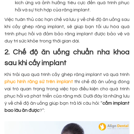
kích ứng và ảnh hưởng tiêu cực đến quá trình phục
hồi và sự tích hợp của răng implant.
Việc tuân thủ các hạn chế và lưu ý về chế độ ăn uống sau
khi cấy ghép răng implant, sẽ giúp bạn tối ưu hóa quá
trình phục hồi và đảm bảo răng implant được bảo vệ và
duy trì sức khỏe trong thời gian dài.
2. Chế độ ăn uống chuẩn nha khoa
sau khi cấy implant
Khi trải qua quá trình cấy ghép răng implant và quá trình
phục hình răng sứ trên implant
thì chế độ ăn uống đóng
vai trò quan trọng trong việc tạo điều kiện cho quá trình
phục hồi và phát triển của răng mới. Dưới đây là những lưu
ý về chế độ ăn uống giúp bạn trả lời câu hỏi: “
cắm implant
bao lâu ăn được
?”: