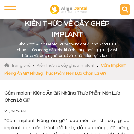
KIẾN THỨC VỀ CẤY GHÉP
IMPLANT
Nha khoa Align Dental là hệ thống chuỗi nha khoa tiêu
chuẩn luôn mang đến cho khách hàng những giá trị vượt
trội cả về công nghệ, cơ sở vật chất, đội ngũ y bác sĩ
Trang chủ
Kiến thức về cấy ghép Implant
Cắm Implant
Kiêng Ăn Gì? Những Thực Phẩm Nên Lựa Chọn Là Gì?
Cắm Implant Kiêng Ăn Gì? Những Thực Phẩm Nên Lựa
Chọn Là Gì?
21/04/2024
“Cắm implant kiêng ăn gì?” các món ăn khi cấy ghép
implant bạn cần tránh đồ lạnh, đồ quá nóng, đồ cứng,