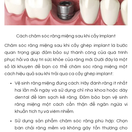
Cách chăm sóc răng miệng sau khi cấy Implant
Chăm sóc răng miệng sau khi cấy ghép implant là bước
quan trọng giúp đảm bảo sự thành công của quá trình
phục hồi và duy trì sức khỏe của răng mới. Dưới đây là một
số lời khuyên để bạn có thể chăm sóc răng miệng một
cách hiệu quả sau khi trải qua ca cấy ghép implant:
Vệ sinh răng miệng đúng cách: Hãy đánh răng ít nhất
hai lần mỗi ngày và sử dụng chỉ nha khoa hoặc dây
dental để làm sạch kẽ răng. Đảm bảo bạn vệ sinh
răng miệng một cách cẩn thận để ngăn ngừa vi
khuẩn tích tụ và viêm nhiễm.
Sử dụng sản phẩm chăm sóc răng phù hợp: Chọn
bàn chải răng mềm và không gây tổn thương cho