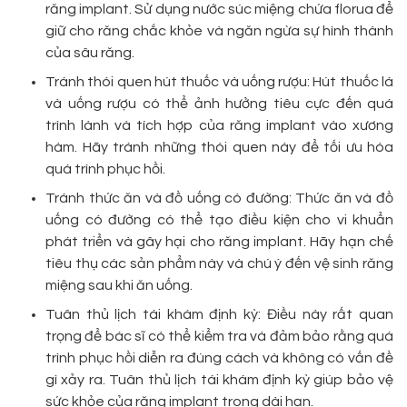
răng implant. Sử dụng nước súc miệng chứa florua để
giữ cho răng chắc khỏe và ngăn ngừa sự hình thành
của sâu răng.
Tránh thói quen hút thuốc và uống rượu: Hút thuốc lá
và uống rượu có thể ảnh hưởng tiêu cực đến quá
trình lành và tích hợp của răng implant vào xương
hàm. Hãy tránh những thói quen này để tối ưu hóa
quá trình phục hồi.
Tránh thức ăn và đồ uống có đường: Thức ăn và đồ
uống có đường có thể tạo điều kiện cho vi khuẩn
phát triển và gây hại cho răng implant. Hãy hạn chế
tiêu thụ các sản phẩm này và chú ý đến vệ sinh răng
miệng sau khi ăn uống.
Tuân thủ lịch tái khám định kỳ: Điều này rất quan
trọng để bác sĩ có thể kiểm tra và đảm bảo rằng quá
trình phục hồi diễn ra đúng cách và không có vấn đề
gì xảy ra. Tuân thủ lịch tái khám định kỳ giúp bảo vệ
sức khỏe của răng implant trong dài hạn.