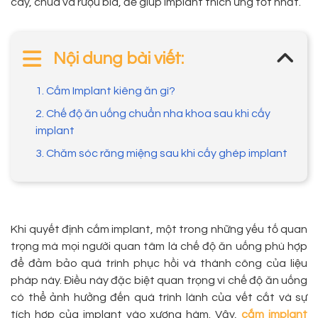
cay, chua và rượu bia, để giúp implant thích ứng tốt nhất.
Nội dung bài viết:
1. Cắm Implant kiêng ăn gì?
2. Chế độ ăn uống chuẩn nha khoa sau khi cấy
implant
3. Chăm sóc răng miệng sau khi cấy ghép implant
Khi quyết định cắm implant, một trong những yếu tố quan
trọng mà mọi người quan tâm là chế độ ăn uống phù hợp
để đảm bảo quá trình phục hồi và thành công của liệu
pháp này. Điều này đặc biệt quan trọng vì chế độ ăn uống
có thể ảnh hưởng đến quá trình lành của vết cắt và sự
tích hợp của implant vào xương hàm. Vậy,
cắm implant