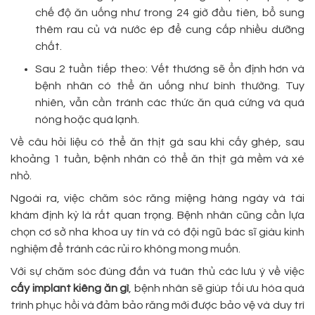
chế độ ăn uống như trong 24 giờ đầu tiên, bổ sung
thêm rau củ và nước ép để cung cấp nhiều dưỡng
chất.
Sau 2 tuần tiếp theo: Vết thương sẽ ổn định hơn và
bệnh nhân có thể ăn uống như bình thường. Tuy
nhiên, vẫn cần tránh các thức ăn quá cứng và quá
nóng hoặc quá lạnh.
Về câu hỏi liệu có thể ăn thịt gà sau khi cấy ghép, sau
khoảng 1 tuần, bệnh nhân có thể ăn thịt gà mềm và xé
nhỏ.
Ngoài ra, việc chăm sóc răng miệng hàng ngày và tái
khám định kỳ là rất quan trọng. Bệnh nhân cũng cần lựa
chọn cơ sở nha khoa uy tín và có đội ngũ bác sĩ giàu kinh
nghiệm để tránh các rủi ro không mong muốn.
Với sự chăm sóc đúng đắn và tuân thủ các lưu ý về việc
cấy implant kiêng ăn gì
, bệnh nhân sẽ giúp tối ưu hóa quá
trình phục hồi và đảm bảo răng mới được bảo vệ và duy trì