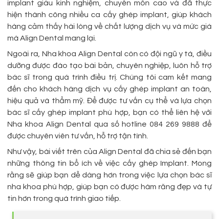
implant giàu kinh nghiệm, chuyên môn cao và đã thực
hiện thành công nhiều ca cấy ghép implant, giúp khách
hàng cảm thấy hài lòng về chất lượng dịch vụ và mức giá
mà Align Dental mang lại.
Ngoài ra, Nha khoa Align Dental còn có đội ngũ y tá, điều
dưỡng được đào tạo bài bản, chuyên nghiệp, luôn hỗ trợ
bác sĩ trong quá trình điều trị. Chúng tôi cam kết mang
đến cho khách hàng dịch vụ cấy ghép implant an toàn,
hiệu quả và thẩm mỹ. Để được tư vấn cụ thể và lựa chọn
bác sĩ cấy ghép implant phù hợp, bạn có thể liên hệ với
Nha khoa Align Dental qua số hotline 084 269 9888 để
được chuyên viên tư vấn, hỗ trợ tận tình.
Như vậy, bài viết trên của Align Dental đã chia sẻ đến bạn
những thông tin bổ ích về việc cấy ghép Implant. Mong
rằng sẽ giúp bạn dễ dàng hơn trong việc lựa chọn bác sĩ
nha khoa phù hợp, giúp bạn có được hàm răng đẹp và tự
tin hơn trong quá trình giao tiếp.