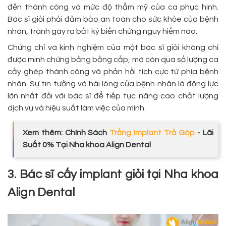
đến thành công và mức độ thẩm mỹ của ca phục hình.
Bác sĩ giỏi phải đảm bảo an toàn cho sức khỏe của bệnh
nhân, tránh gây ra bất kỳ biến chứng nguy hiểm nào.
Chứng chỉ và kinh nghiệm của một bác sĩ giỏi không chỉ
được minh chứng bằng bằng cấp, mà còn qua số lượng ca
cấy ghép thành công và phản hồi tích cực từ phía bệnh
nhân. Sự tin tưởng và hài lòng của bệnh nhân là động lực
lớn nhất đối với bác sĩ để tiếp tục nâng cao chất lượng
dịch vụ và hiệu suất làm việc của mình.
Xem thêm: Chính Sách
Trồng Implant Trả Góp
- Lãi
Suất 0% Tại Nha khoa Align Dental
3. Bác sĩ cấy implant giỏi tại Nha khoa
Align Dental