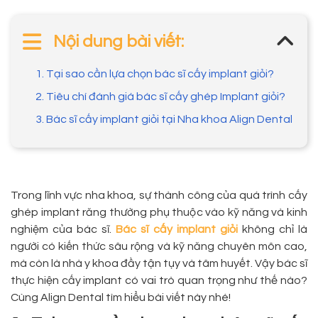
Nội dung bài viết:
1. Tại sao cần lựa chọn bác sĩ cấy implant giỏi?
2. Tiêu chí đánh giá bác sĩ cấy ghép Implant giỏi?
3. Bác sĩ cấy implant giỏi tại Nha khoa Align Dental
Trong lĩnh vực nha khoa, sự thành công của quá trình cấy
ghép implant răng thường phụ thuộc vào kỹ năng và kinh
nghiệm của bác sĩ.
Bác sĩ cấy implant giỏi
không chỉ là
người có kiến thức sâu rộng và kỹ năng chuyên môn cao,
mà còn là nhà y khoa đầy tận tụy và tâm huyết. Vậy bác sĩ
thực hiện cấy implant có vai trò quan trọng như thế nào?
Cùng Align Dental tìm hiểu bài viết này nhé!