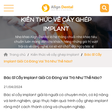
KIẾN THỨC VỀ CẤY GHÉP
IMPLANT
Nha khoa Align Dental là hệ thống chuỗi nha khoa tiêu
chuẩn luôn mang đến cho khách hàng những giá trị vượt
trội cả về công nghệ, cơ sở vật chất, đội ngũ y bác sĩ
Trang chủ
Kiến thức về cấy ghép Implant
Bác Sĩ Cấy
Implant Giỏi Có Đóng Vai Trò Như Thế Nào?
Bác Sĩ Cấy Implant Giỏi Có Đóng Vai Trò Như Thế Nào?
21/04/2024
Bác sĩ cấy implant giỏi là người có chuyên môn, có kỹ năng
và kinh nghiệm, giúp thực hiện quá trình cấy ghép implant
răng một cách thành công và chuyên nghiệp.