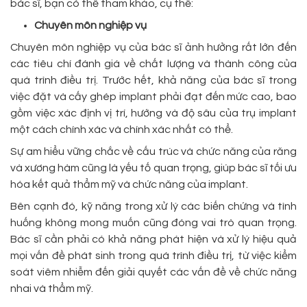
bác sĩ, bạn có thể tham khảo, cụ thể:
Chuyên môn nghiệp vụ
Chuyên môn nghiệp vụ của bác sĩ ảnh hưởng rất lớn đến
các tiêu chí đánh giá về chất lượng và thành công của
quá trình điều trị. Trước hết, khả năng của bác sĩ trong
việc đặt và cấy ghép implant phải đạt đến mức cao, bao
gồm việc xác định vị trí, hướng và độ sâu của trụ implant
một cách chính xác và chính xác nhất có thể.
Sự am hiểu vững chắc về cấu trúc và chức năng của răng
và xương hàm cũng là yếu tố quan trọng, giúp bác sĩ tối ưu
hóa kết quả thẩm mỹ và chức năng của implant.
Bên cạnh đó, kỹ năng trong xử lý các biến chứng và tình
huống không mong muốn cũng đóng vai trò quan trọng.
Bác sĩ cần phải có khả năng phát hiện và xử lý hiệu quả
mọi vấn đề phát sinh trong quá trình điều trị, từ việc kiểm
soát viêm nhiễm đến giải quyết các vấn đề về chức năng
nhai và thẩm mỹ.