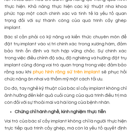
thực hiện. Khả năng thực hiện các kỹ thuật nha khoa
phức tạp một cách chính xác và tinh tế là yếu tố quan
trọng đối với sự thành công của quá trình cấy ghép
implant.
Bác sĩ cần phải có kỹ năng và kiến thức chuyên môn để
đặt trụ implant vào vị trí chính xác trong xương hàm, đảm
bảo tính ổn định và tích hợp vững chắc. Sự chính xác
trong việc điều chỉnh độ sâu, độ nghiêng và hướng đặt trụ
implant cũng đóng vai trò quan trọng trong việc đảm bảo
rằng sau khi
phục hình răng sứ trên implant
sẽ phục hồi
chức năng ăn nhai và thẩm mỹ một cách tối ưu.
Do đó, tay nghề kỹ thuật của bác sĩ cấy implant không chỉ
ảnh hưởng đến kết quả cuối cùng của quá trình điều trị mà
còn đối với sự thoải mái và hài lòng của bệnh nhân.
Chứng chỉ hành nghề, kinh nghiệm thực tiễn
Vai trò của bác sĩ cấy implant không chỉ là người thực hiện
trực tiếp quá trình cấy ghép, mà còn là yếu tố quyết định