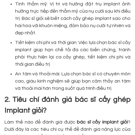
Tính thẩm mỹ: Vị trí và hướng đặt trụ implant ảnh
hưởng trực tiếp đến thẩm mỹ của nụ cười sau khi điều
trị. Bác sĩ giỏi sẽ biết cách cấy ghép implant sao cho
hài hòa với khuôn miệng, đảm bảo nụ cười tự nhiên và
đẹp nhất.
Tiết kiệm chi phí và thời gian: Việc lựa chọn bác sĩ cấy
implant giúp hạn chế tối đa các biến chứng, tránh
phải thực hiện lại ca cấy ghép, tiết kiệm chi phí và
thời gian điều trị.
An tâm và thoải mái: Lựa chọn bác sĩ có chuyên môn
cao, giàu kinh nghiệm sẽ giúp bạn cảm thấy an tâm
và thoải mái hơn trong suốt quá trình điều trị.
2. Tiêu chí đánh giá bác sĩ cấy ghép
Implant giỏi?
Làm thế nào để đánh giá được
bác sĩ cấy implant giỏi
?
Dưới đây là các tiêu chí cụ thể để đánh giá năng lực của