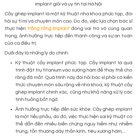
implant giỏi và uy tín tại Hà Nội
Cấy ghép implant là một kỹ thuật nha khoa phức tạp, đòi
hỏi sự tỉ mỉ và chuyên môn cao. Do đó, việc lựa chọn bác sĩ
thực hiện
trồng răng Implant
đóng vai trò vô cùng quan
trọng, ảnh hưởng trực tiếp đến thành công và sự an toàn
của ca điều trị.
Dưới đây là những lý do chính:
Kỹ thuật cấy implant phức tạp: Cấy implant là quá
trình đặt trụ titanium vào xương hàm để thay thế cho
răng đã mất. Quá trình này đòi hỏi bác sĩ phải có kiến
thức chuyên môn sâu rộng về nha khoa, kỹ thuật cấy
ghép implant chính xác, cũng như khả năng xử lý các
tình huống bất ngờ.
Ảnh hưởng trực tiếp đến sức khỏe: Cấy ghép implant
là một tiểu phẫu, do đó, việc thực hiện sai kỹ thuật có
thể dẫn đến nhiều biến chứng nguy hiểm như: nhiễm
trùng, tổn thương dây thần kinh, tiêu xương hàm,...