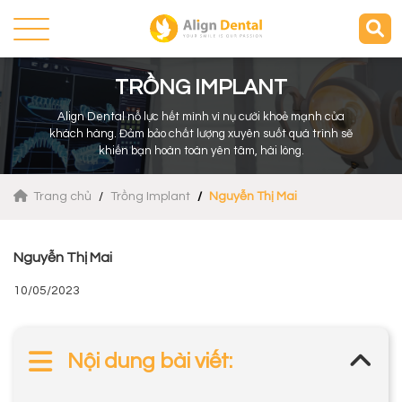
TRỒNG IMPLANT
Align Dental nỗ lực hết mình vì nụ cười khoẻ mạnh của
khách hàng. Đảm bảo chất lượng xuyên suốt quá trình sẽ
khiến bạn hoàn toàn yên tâm, hài lòng.
Trang chủ
Trồng Implant
Nguyễn Thị Mai
Nguyễn Thị Mai
10/05/2023
Nội dung bài viết: