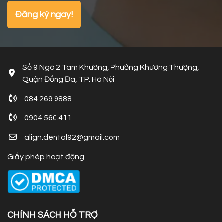
Số 9 Ngõ 2 Tam Khương, Phường Khương Thượng,
Quận Đống Đa, TP. Hà Nội
084 269 9888
0904.560.411
align.dental92@gmail.com
Giấy phép hoạt động
CHÍNH SÁCH HỖ TRỢ