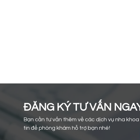
ĐĂNG KÝ TƯ VẤN NGA
Bạn cần tư vấn thêm về các dịch vụ nha khoa v
tin để phòng khám hỗ trợ bạn nhé!