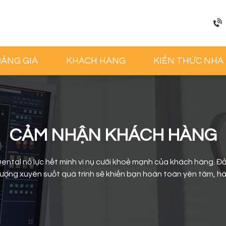
BẢNG GIÁ
KHÁCH HÀNG
KIẾN THỨC NHA
CẢM NHẬN KHÁCH HÀNG
Dental nỗ lực hết mình vì nụ cười khoẻ mạnh của khách hàng. 
lượng xuyên suốt quá trình sẽ khiến bạn hoàn toàn yên tâm, hài