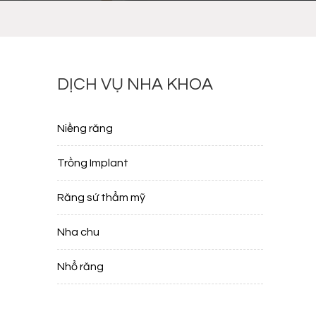
DỊCH VỤ NHA KHOA
Niềng răng
o
Trồng Implant
Răng sứ thẩm mỹ
Nha chu
Nhổ răng