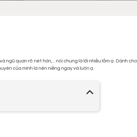
 ngũ quan rõ nét hơn,... nói chung là lời nhiều lắm ạ. Dành ch
huyên của mình là nên niềng ngay và luôn ạ.