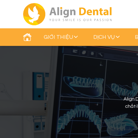
GIỚI THIỆU
DỊCH VỤ
Align 
chất 